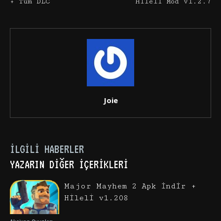
+ Tüm DLC
Hileli Mod v1.2.7
Joie
İLGILI HABERLER
YAZARIN DIĞER İÇERIKLERI
Major Mayhem 2 Apk İndir +
Hileli v1.208