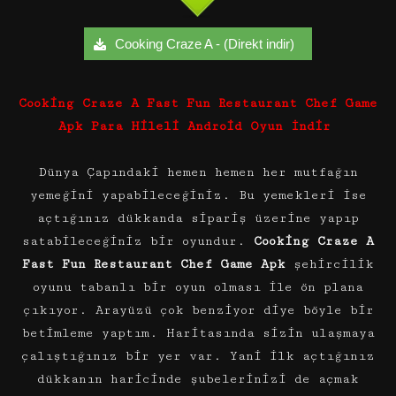
Cooking Craze A - (Direkt indir)
Cooking Craze A Fast Fun Restaurant Chef Game
Apk Para Hileli Android Oyun İndir
Dünya Çapındaki hemen hemen her mutfağın
yemeğini yapabileceğiniz. Bu yemekleri ise
açtığınız dükkanda sipariş üzerine yapıp
satabileceğiniz bir oyundur.
Cooking Craze A
Fast Fun Restaurant Chef Game Apk
şehircilik
oyunu tabanlı bir oyun olması ile ön plana
çıkıyor. Arayüzü çok benziyor diye böyle bir
betimleme yaptım. Haritasında sizin ulaşmaya
çalıştığınız bir yer var. Yani ilk açtığınız
dükkanın haricinde şubelerinizi de açmak