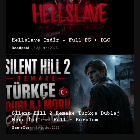
Hellslave İndir – Full PC + DLC
Deadpool
-
6 Ağustos 2026
Silent Hill 2 Remake Türkçe Dublaj
Modu İndir – Full + Kurulum
GameOver
-
6 Ağustos 2026