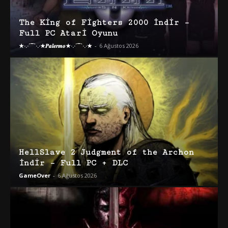
The King of Fighters 2000 İndir –
Full PC Atari Oyunu
★·.·´¯`·.·★𝑷𝒂𝒍𝒆𝒓𝒎𝒐★·.·´¯`·.·★
-
6 Ağustos 2026
HellSlave 2 Judgment of the Archon
İndir – Full PC + DLC
GameOver
-
6 Ağustos 2026