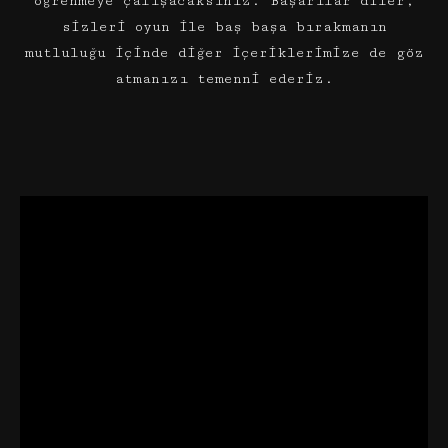
öğrenmeye çalışacaksınız. Başarılar diler,
sizleri oyun ile baş başa bırakmanın
mutluluğu içinde diğer içeriklerimize de göz
atmanızı temenni ederiz.