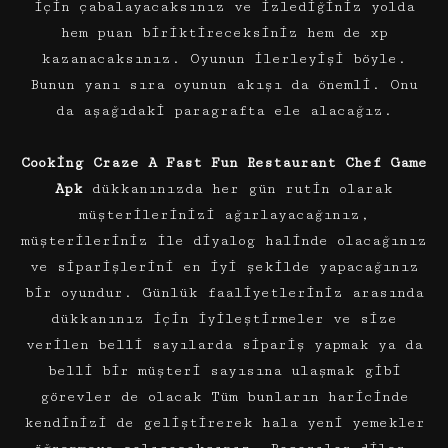
için çabalayacaksınız ve izlediğiniz yolda
hem puan biriktireceksiniz hem de xp
kazanacaksınız. Oyunun ilerleyişi böyle.
Bunun yanı sıra oyunun akışı da önemli. Onu
da aşağıdaki paragrafta ele alacağız.
Cooking Craze A Fast Fun Restaurant Chef Game
Apk
dükkanınızda her gün rutin olarak
müşterilerinizi ağırlayacağınız,
müşterileriniz ile diyalog halinde olacağınız
ve siparişlerini en iyi şekilde yapacağınız
bir oyundur. Günlük faaliyetleriniz arasında
dükkanınız için iyileştirmeler ve size
verilen belli sayılarda sipariş yapmak ya da
belli bir müşteri sayısına ulaşmak gibi
görevler de olacak Tüm bunların haricinde
kendinizi de geliştirerek hala yeni yemekler