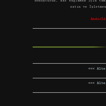
dönüştürün, kar sağlamak için tam
satın ve işletme
Android
<<< Alte
<<< Alte