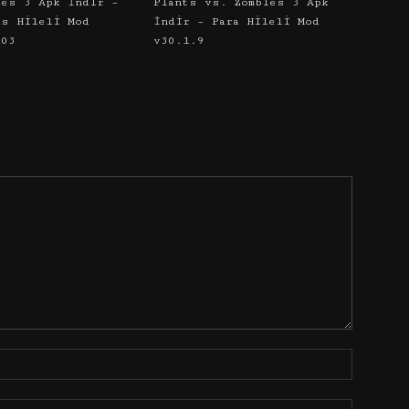
les 3 Apk İndir –
Plants vs. Zombies 3 Apk
as Hileli Mod
İndir – Para Hileli Mod
103
v30.1.9