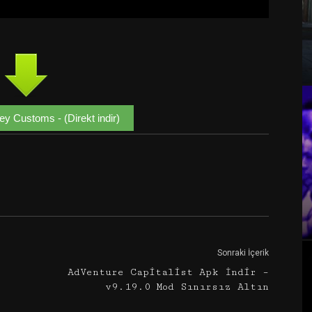
y Customs - (Direkt indir)
Google+
Email
Sonraki İçerik
AdVenture Capitalist Apk İndir –
v9.19.0 Mod Sınırsız Altın