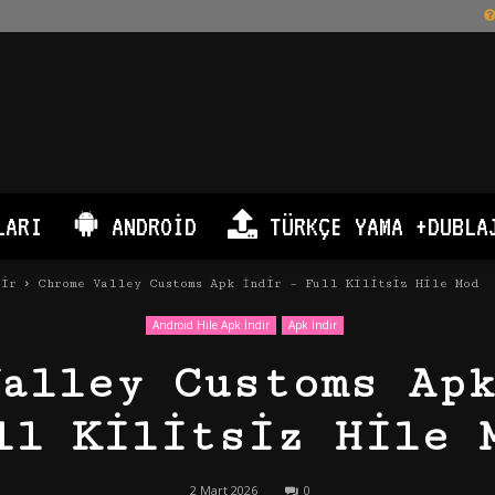
LARI
ANDROID
TÜRKÇE YAMA +DUBLA
dir
Chrome Valley Customs Apk İndir – Full Kilitsiz Hile Mod
Android Hile Apk İndir
Apk İndir
Valley Customs Apk
ll Kilitsiz Hile 
2 Mart 2026
0