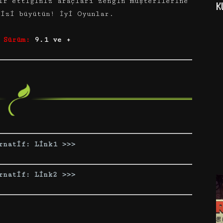
ir ettiğiniz araçları zengin müşterilerine
K
nizi büyütün! İyi Oyunlar.
 Sürüm:
9.1 ve +
rnatif: Link1 >>>
rnatif: Link2 >>>