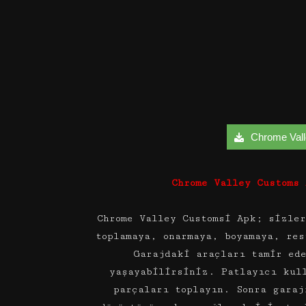
Chrome Valle
Chrome Valley Customs
Chrome Valley Customsi Apk; sizle
toplamaya, onarmaya, boyamaya, res
Garajdaki araçları tamir ed
yaşayabilirsiniz. Patlayıcı kul
parçaları toplayın. Sonra garaj