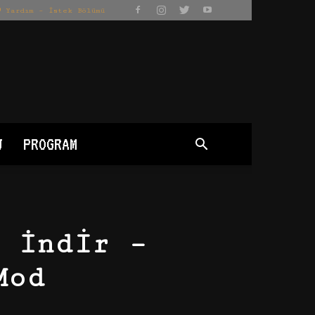
Yardım – İstek Bölümü
J
PROGRAM
 İndir –
Mod