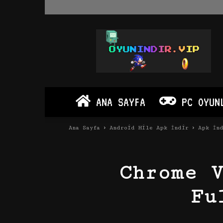
Oyun
İndir
Vip
–
Program
İndir
Full
ANA SAYFA
PC OYUN
PC
Ve
Android
Ana Sayfa
Android Hile Apk İndir
Apk İn
Apk
Chrome 
Fu