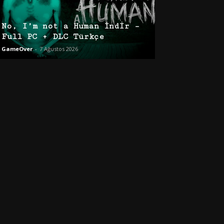
No, I’m not a Human İndir –
Full PC + DLC Türkçe
GameOver
-
7 Ağustos 2026