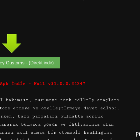
y Customs - (Direkt indir)
 Apk İndir – Full v31.0.0.31247
ri bakımsız, çürümeye terk edilmiş araçları
tore etmeye ve özelleştirmeye davet ediyor.
erken, bazı parçaları bulmakta zorluk
lanarak bulmaca çözün ve ihtiyacınız olan
ınızı akıl almaz bir otomobil krallığına
P