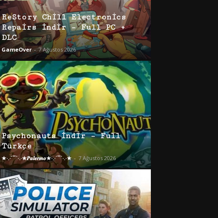
ReStory Chill Electronics
Repairs İndir – Full PC +
DLC
GameOver
-
7 Ağustos 2026
Psychonauts İndir – Full
Türkçe
★·.·´¯`·.·★𝑷𝒂𝒍𝒆𝒓𝒎𝒐★·.·´¯`·.·★
-
7 Ağustos 2026