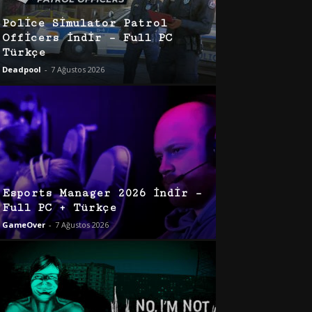
Police Simulator Patrol
Officers İndir – Full PC
Türkçe
Deadpool
-
7 Ağustos 2026
Esports Manager 2026 İndir –
Full PC + Türkçe
GameOver
-
7 Ağustos 2026