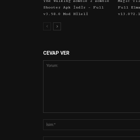
The Walking Zombie 2 Zombie
Magic Ti
Shooter Apk İndir – Full
Full Elm
v3.58.0 Mod Hileli
v13.072.
CEVAP VER