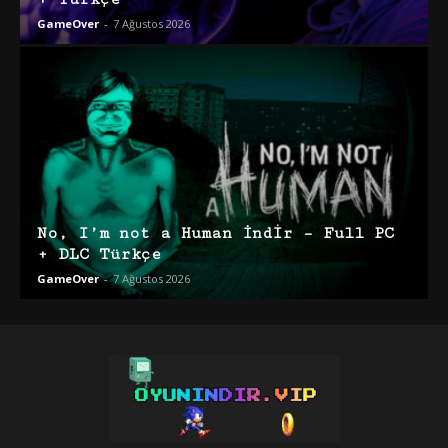
GameOver
-
7 Ağustos 2026
No, I’m not a Human İndir – Full PC
+ DLC Türkçe
GameOver
-
7 Ağustos 2026