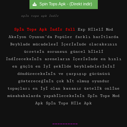
Spin Tops Apk - (Direkt indir)
spin tops apk indir
Spin Tops Apk indir full
Exp Hileli Mod
Aksiyon Oyunun’da Popüler farklı haritlarda
Beyblade mücadelesi içerisinde olacaksınız
ücretsiz sorunsuz güncel hileli
indireceksiniz areneların içerisinde en hızlı
en güçlü en iyi şekilde beybladelerinizi
döndüreceksiniz ve çarpışıp gücünüzü
göstereceğiniz çok hit olmuş oyundur
topaçları en iyi olan kazanır üstelik online
müsabakalarda yapabileceksiniz Spin Tops Mod
Apk Spin Tops Hile Apk
——————————