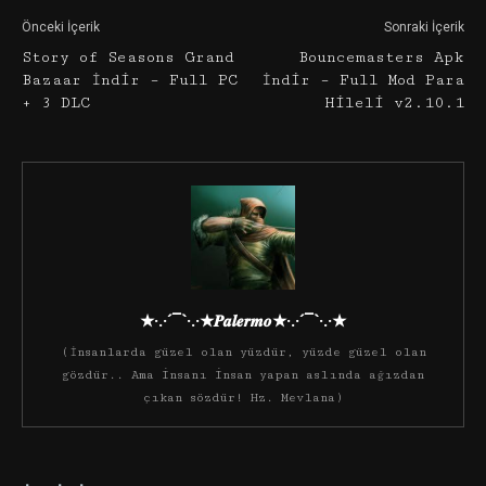
Önceki İçerik
Sonraki İçerik
Story of Seasons Grand
Bouncemasters Apk
Bazaar İndir – Full PC
İndir – Full Mod Para
+ 3 DLC
Hileli v2.10.1
★·.·´¯`·.·★𝑷𝒂𝒍𝒆𝒓𝒎𝒐★·.·´¯`·.·★
(İnsanlarda güzel olan yüzdür, yüzde güzel olan
gözdür.. Ama insanı insan yapan aslında ağızdan
çıkan sözdür! Hz. Mevlana)