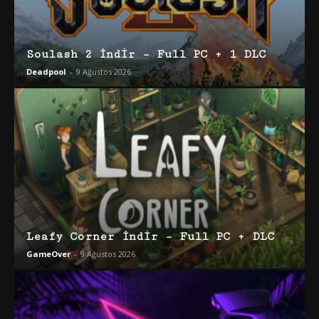
Soulash 2 İndir – Full PC + 1 DLC
Deadpool
-
9 Ağustos 2026
Leafy Corner İndir – Full PC + DLC
GameOver
-
9 Ağustos 2026