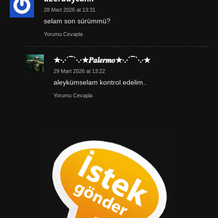
28 Mart 2026 at 13:31
selam son sürümmü?
Yorumu Cevapla
★·.·´¯`·.·★𝑷𝒂𝒍𝒆𝒓𝒎𝒐★·.·´¯`·.·★
29 Mart 2026 at 13:22
aleykümselam kontrol edelim..
Yorumu Cevapla