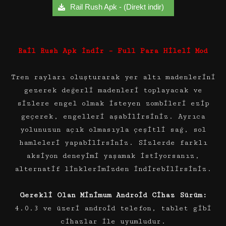
Rail Rush Apk - (Direkt indir)
Rail Rush Apk İndir – Full Para Hileli Mod
Tren rayları oluşturarak yer altı madenlerini
gezerek değerli madenleri toplayacak ve
sizlere engel olmak isteyen zombileri ezip
geçerek, engelleri aşabilirsiniz. Ayrıca
yolunuzun açık olmasıyla çeşitli sağ, sol
hamleleri yapabilirsiniz. Sizlerde farklı
aksiyon deneyimi yaşamak istiyorsanız,
alternatif linklerimizden indirebilirsiniz.
Gerekli Olan Minimum Android Cihaz Sürüm:
4.0.3 ve üzeri android telefon, tablet gibi
cihazlar ile uyumludur.