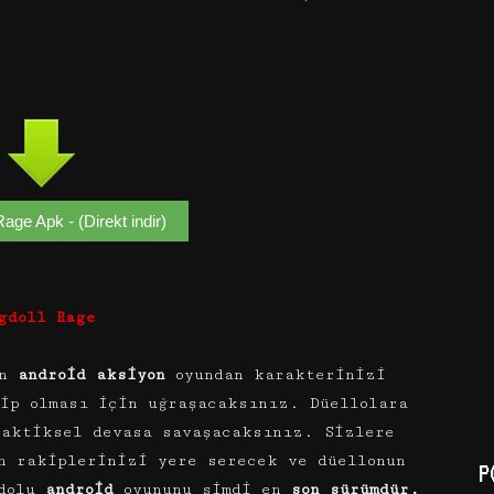
age Apk - (Direkt indir)
gdoll Rage
en
android aksiyon
oyundan karakterinizi
ip olması için uğraşacaksınız. Düellolara
taktiksel devasa savaşacaksınız. Sizlere
n rakiplerinizi yere serecek ve düellonun
P
 dolu
android
oyununu şimdi en
son sürümdür.