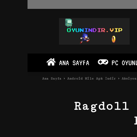
Oyun
İndir
Vip
–
Program
İndir
Full
ANA SAYFA
PC OYUN
PC
Ve
Android
Ana Sayfa
Android Hile Apk İndir
Aksiyon
Apk
Ragdoll