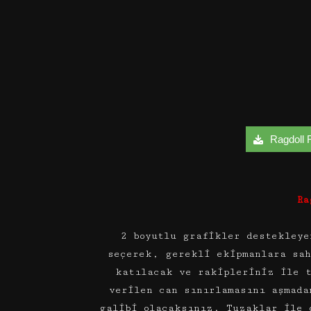
Ragdoll R
Ra
2 boyutlu grafikler destekley
seçerek, gerekli ekipmanlara sah
katılacak ve rakipleriniz ile 
verilen can sınırlamasını aşmada
galibi olacaksınız. Tuzaklar ile