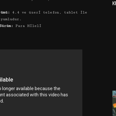
K
rümü:
4.4 ve üzeri telefon, tablet ile
uyumludur.
Sürüm:
Para Hileli