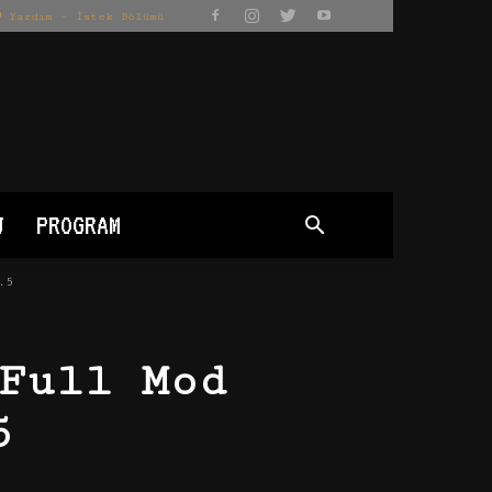
Yardım – İstek Bölümü
J
PROGRAM
.5
Full Mod
5