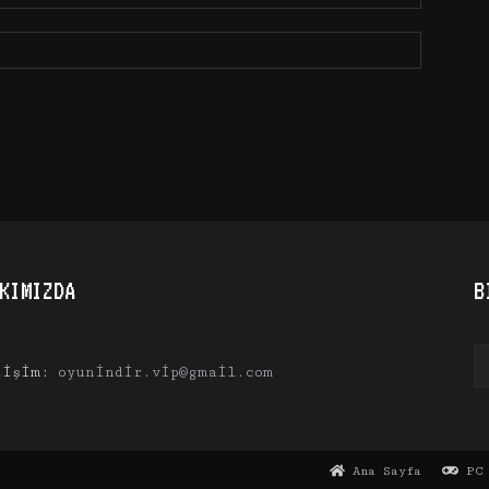
KIMIZDA
B
tişim:
oyunindir.vip@gmail.com
Ana Sayfa
PC 