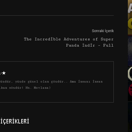
Google+
Email
Sonraki İçerik
The Incredible Adventures of Super
Panda İndir – Full
·.·★
üzdür, yüzde güzel olan gözdür.. Ama insanı insan
ıkan sözdür! Hz. Mevlana)
İÇERIKLERI