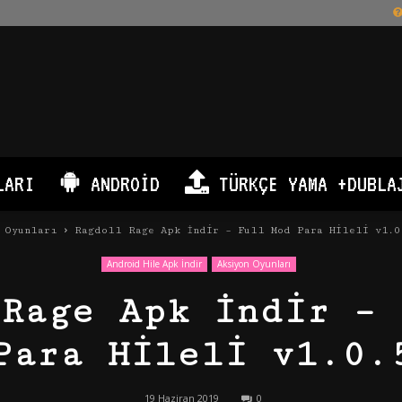
LARI
ANDROID
TÜRKÇE YAMA +DUBLA
 Oyunları
Ragdoll Rage Apk İndir – Full Mod Para Hileli v1.0
Android Hile Apk İndir
Aksiyon Oyunları
 Rage Apk İndir – 
Para Hileli v1.0.
19 Haziran 2019
0