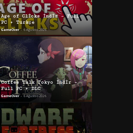
Age of Clicks İndir – Full
PC + Türkçe
GameOver
-
6 Ağustos 2026
Coffee Talk Tokyo İndir –
Full PC + DLC
GameOver
-
6 Ağustos 2026