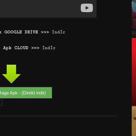
pk GOOGLE DRİVE >>>
İndir
e Apk CLOUD >>>
İndir
age Apk - (Direkt indir)