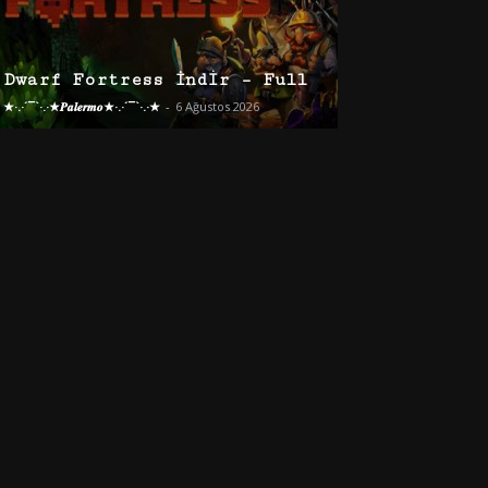
Dwarf Fortress İndir – Full
★·.·´¯`·.·★𝑷𝒂𝒍𝒆𝒓𝒎𝒐★·.·´¯`·.·★
-
6 Ağustos 2026