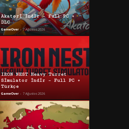
Akatori İndir – Full PC +
DLC
GameOver
-
7 Ağustos 2026
IRON NEST Heavy Turret
Simulator İndir – Full PC +
Türkçe
GameOver
-
7 Ağustos 2026