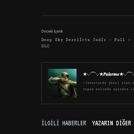
Facebook
Twitter
Önceki İçerik
Deep Sky Derelicts İndir – Full +
DLC
★·.·´¯`·.·★𝑷𝒂𝒍𝒆𝒓𝒎𝒐★·.·´¯`
(İnsanlarda güzel olan y
yapan aslında ağızdan ç
İLGILI HABERLER
YAZARIN DIĞER 