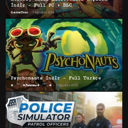
İndir – Full PC + DLC
GameOver
-
7 Ağustos 2026
Psychonauts İndir – Full Türkçe
★·.·´¯`·.·★𝑷𝒂𝒍𝒆𝒓𝒎𝒐★·.·´¯`·.·★
-
7 Ağustos 2026