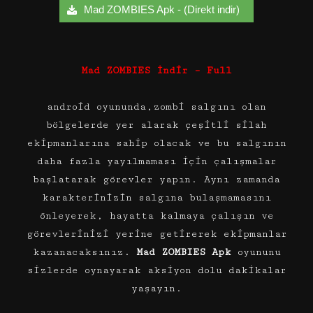
Mad ZOMBIES Apk - (Direkt indir)
Mad ZOMBIES İndir – Full
android oyununda,zombi salgını olan
bölgelerde yer alarak çeşitli silah
ekipmanlarına sahip olacak ve bu salgının
daha fazla yayılmaması için çalışmalar
başlatarak görevler yapın. Aynı zamanda
karakterinizin salgına bulaşmamasını
önleyerek, hayatta kalmaya çalışın ve
görevlerinizi yerine getirerek ekipmanlar
kazanacaksınız.
Mad ZOMBIES Apk
oyununu
sizlerde oynayarak aksiyon dolu dakikalar
yaşayın.