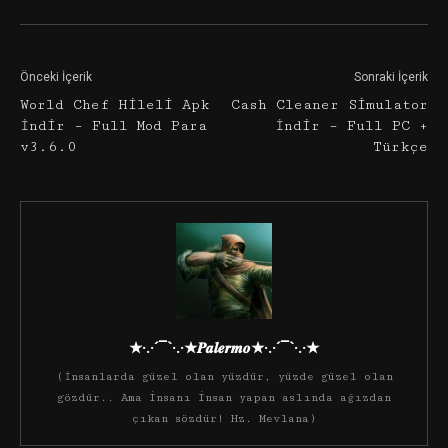
Önceki İçerik
Sonraki İçerik
World Chef Hileli Apk
Cash Cleaner Simulator
İndir – Full Mod Para
İndir – Full PC +
v3.6.0
Türkçe
★·.·´¯`·.·★𝑷𝒂𝒍𝒆𝒓𝒎𝒐★·.·´¯`·.·★
(İnsanlarda güzel olan yüzdür, yüzde güzel olan
gözdür.. Ama insanı insan yapan aslında ağızdan
çıkan sözdür! Hz. Mevlana)