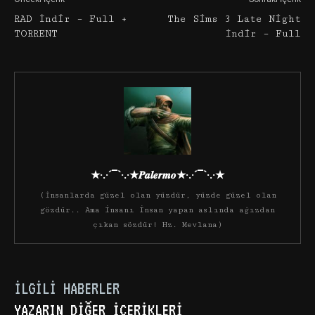
RAD İndir – Full +
The Sims 3 Late Night
TORRENT
İndir – Full
★·.·´¯`·.·★𝑷𝒂𝒍𝒆𝒓𝒎𝒐★·.·´¯`·.·★
(İnsanlarda güzel olan yüzdür, yüzde güzel olan
gözdür.. Ama insanı insan yapan aslında ağızdan
çıkan sözdür! Hz. Mevlana)
İLGILI HABERLER
YAZARIN DIĞER İÇERIKLERI