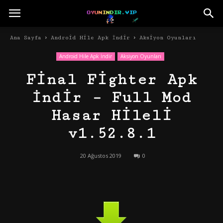
Ana Sayfa
Android Hile Apk İndir
Aksiyon Oyunları
Android Hile Apk İndir
Aksiyon Oyunları
Final Fighter Apk
İndir – Full Mod
Hasar Hileli
v1.52.8.1
20 Ağustos 2019
0