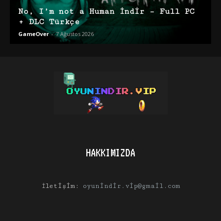
No, I’m not a Human İndir – Full PC
+ DLC Türkçe
GameOver
-
7 Ağustos 2026
HAKKIMIZDA
İletişim:
oyunindir.vip@gmail.com