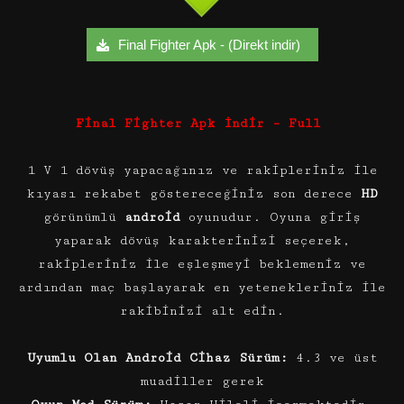
Final Fighter Apk - (Direkt indir)
Final Fighter Apk İndir – Full
1 V 1 dövüş yapacağınız ve rakipleriniz ile
kıyası rekabet göstereceğiniz son derece
HD
görünümlü
android
oyunudur. Oyuna giriş
yaparak dövüş karakterinizi seçerek,
rakipleriniz ile eşleşmeyi beklemeniz ve
ardından maç başlayarak en yetenekleriniz ile
rakibinizi alt edin.
Uyumlu Olan Android Cihaz Sürüm:
4.3 ve üst
muadiller gerek