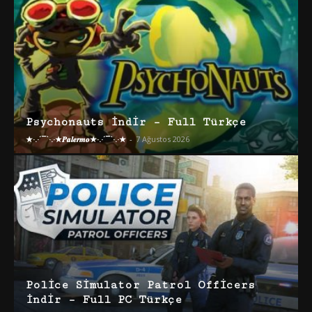
Psychonauts İndir – Full Türkçe
★·.·´¯`·.·★𝑷𝒂𝒍𝒆𝒓𝒎𝒐★·.·´¯`·.·★
-
7 Ağustos 2026
Police Simulator Patrol Officers
İndir – Full PC Türkçe