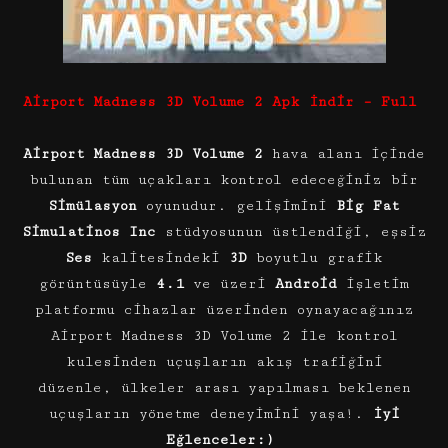
Airport Madness 3D Volume 2 Apk İndir – Full
Airport Madness 3D Volume 2
hava alanı içinde
bulunan tüm uçakları kontrol edeceğiniz bir
Simülasyon
oyunudur. gelişimini
Big Fat
Simulatinos Inc
stüdyosunun üstlendiği, eşsiz
Ses
kalitesindeki
3D
boyutlu grafik
görüntüsüyle
4.1
ve üzeri
Android
işletim
platformu cihazlar üzerinden oynayacağınız
Airport Madness 3D Volume 2 ile kontrol
kulesinden uçuşların akış trafiğini
düzenle, ülkeler arası yapılması beklenen
uçuşların yönetme deneyimini yaşa!.
İyi
Eğlenceler:)