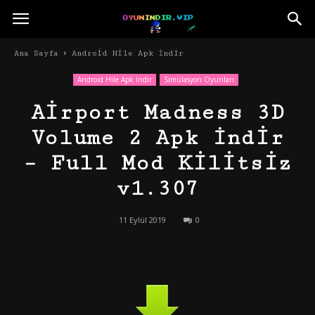
Ana Sayfa
Android Hile Apk İndir
Android Hile Apk İndir
Simülasyon Oyunları
Airport Madness 3D
Volume 2 Apk İndir
– Full Mod Kilitsiz
v1.307
11 Eylül 2019
0