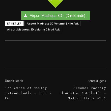
Airport Madness 3D - (Direkt indir)
ETIKETLER
Airport Madness 3D Volume 2 Hile Apk
Airport Madness 3D Volume 2 Mod Apk
Facebook
Twitter
Google+
Önceki İçerik
Sonraki İçerik
The Curse of Monkey
Alcohol Factory
Island İndir – Full +
Simulator Apk İndir –
PC
Mod Kilitsiz v2.1