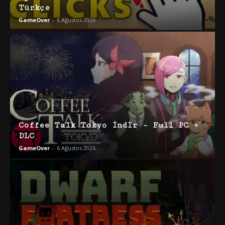
Türkçe
GameOver
-
6 Ağustos 2026
Coffee Talk Tokyo İndir – Full PC +
DLC
GameOver
-
6 Ağustos 2026