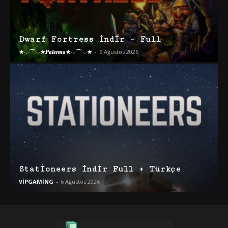
Dwarf Fortress İndir – Full
★·.·´¯`·.·★𝑷𝒂𝒍𝒆𝒓𝒎𝒐★·.·´¯`·.·★
-
6 Ağustos 2026
Stationeers İndir Full + Türkçe
VİPGAMİNG
-
6 Ağustos 2026