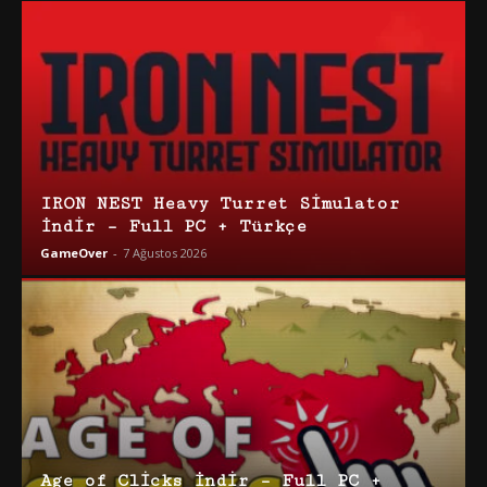
IRON NEST Heavy Turret Simulator
İndir – Full PC + Türkçe
GameOver
-
7 Ağustos 2026
Age of Clicks İndir – Full PC +