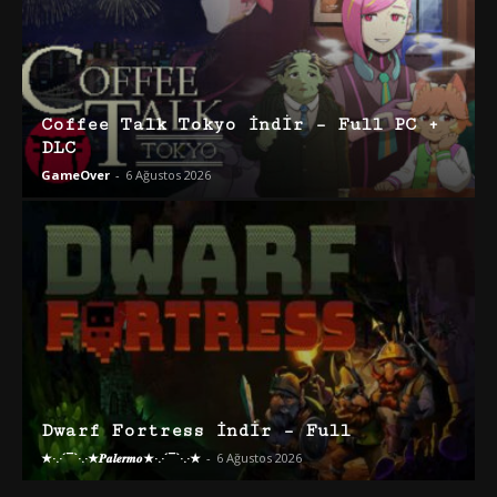
Coffee Talk Tokyo İndir – Full PC +
DLC
GameOver
-
6 Ağustos 2026
Dwarf Fortress İndir – Full
★·.·´¯`·.·★𝑷𝒂𝒍𝒆𝒓𝒎𝒐★·.·´¯`·.·★
-
6 Ağustos 2026