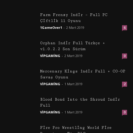
Farm Frenzy İndir – Full PC
Çiftlik 11 Oyunu
1GameOver1
-
2 Mart 2019
6
Orphan İndir Full Türkçe +
v1.0.2.2 Son Sürüm
VİPGAMİNG
-
2 Mart 2019
0
Mercenary Kings İndir Full + CO-OP
Savaş Oyunu
VİPGAMİNG
-
1 Mart 2019
2
Blood Bond Into the Shroud İndir
Full
VİPGAMİNG
-
1 Mart 2019
0
Fire Pro Wrestling World Fire