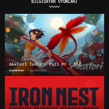
BILGISAYAR OYUNLARI
Akatori İndir – Full PC + DLC
GameOver
-
7 Ağustos 2026