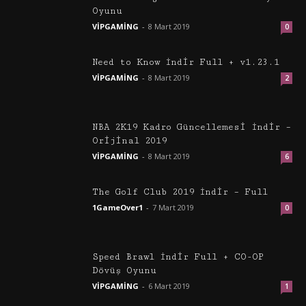
Oyunu
VİPGAMİNG
-
8 Mart 2019
0
Need to Know İndir Full + v1.23.1
VİPGAMİNG
-
8 Mart 2019
2
NBA 2K19 Kadro Güncellemesi İndir –
Orijinal 2019
VİPGAMİNG
-
8 Mart 2019
6
The Golf Club 2019 İndir – Full
1GameOver1
-
7 Mart 2019
0
Speed Brawl İndir Full + CO-OP
Dövüş Oyunu
VİPGAMİNG
-
6 Mart 2019
1