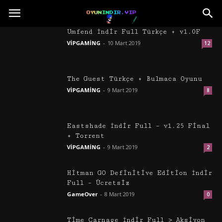
Umfend İndir Full Türkçe + v1.0F
VİPGAMİNG
-
10 Mart 2019
12
The Guest Türkçe + Bulmaca Oyunu
VİPGAMİNG
-
9 Mart 2019
8
Eastshade İndir Full – v1.25 Final
+ Torrent
VİPGAMİNG
-
9 Mart 2019
2
Hitman GO Definitive Edition İndir
Full – Ücretsiz
GameOver
-
8 Mart 2019
0
Time Carnage İndir Full > Aksiyon