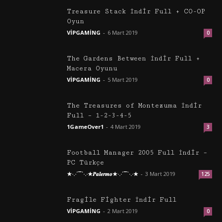
Treasure Stack İndir Full + CO-OP
Oyun
VİPGAMİNG
-
6 Mart 2019
0
The Gardens Between İndir Full +
Macera Oyunu
VİPGAMİNG
-
5 Mart 2019
0
The Treasures of Montezuma İndir
Full – 1-2-3-4-5
1GameOver1
-
4 Mart 2019
3
Football Manager 2005 Full İndir –
PC Türkçe
★·.·´¯`·.·★𝑷𝒂𝒍𝒆𝒓𝒎𝒐★·.·´¯`·.·★
-
3 Mart 2019
125
Fragile Fighter İndir Full
VİPGAMİNG
-
2 Mart 2019
0