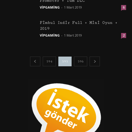
Promoter + Tüm DLC
VİPGAMİNG
-
1 Mart 2019
6
Fimbul İndir Full + Mini Oyun +
2019
VİPGAMİNG
-
1 Mart 2019
2
594
595
596