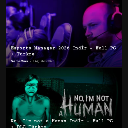
Esports Manager 2026 İndir – Full PC
+ Türkçe
GameOver
-
7 Ağustos 2026
No, I’m not a Human İndir – Full PC
+ DLC Türkçe