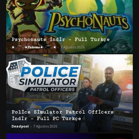
Psychonauts İndir – Full Türkçe
★·.·´¯`·.·★𝑷𝒂𝒍𝒆𝒓𝒎𝒐★·.·´¯`·.·★
-
7 Ağustos 2026
Police Simulator Patrol Officers
İndir – Full PC Türkçe
Deadpool
-
7 Ağustos 2026