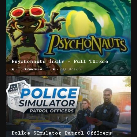
Psychonauts İndir – Full Türkçe
★·.·´¯`·.·★𝑷𝒂𝒍𝒆𝒓𝒎𝒐★·.·´¯`·.·★
-
7 Ağustos 2026
Police Simulator Patrol Officers