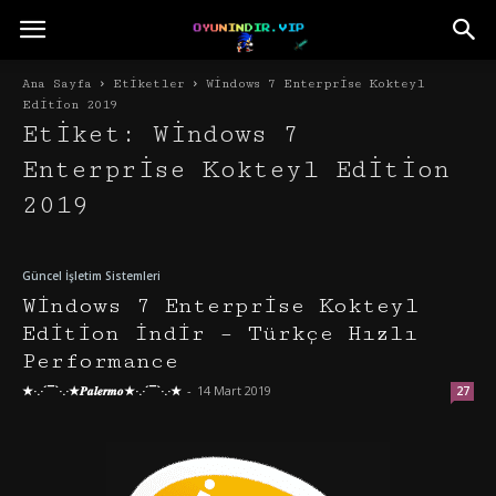
Ana Sayfa
Etiketler
Windows 7 Enterprise Kokteyl
Edition 2019
Etiket: Windows 7
Enterprise Kokteyl Edition
2019
Güncel İşletim Sistemleri
Windows 7 Enterprise Kokteyl
Edition İndir – Türkçe Hızlı
Performance
★·.·´¯`·.·★𝑷𝒂𝒍𝒆𝒓𝒎𝒐★·.·´¯`·.·★
-
14 Mart 2019
27