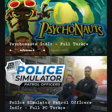
Psychonauts İndir – Full Türkçe
★·.·´¯`·.·★𝑷𝒂𝒍𝒆𝒓𝒎𝒐★·.·´¯`·.·★
-
7 Ağustos 2026
Police Simulator Patrol Officers
İndir – Full PC Türkçe