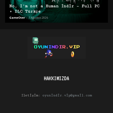
No, I’m not a Human İndir – Full PC
+ DLC Türkçe
GameOver
-
7 Ağustos 2026
HAKKIMIZDA
İletişim:
oyunindir.vip@gmail.com