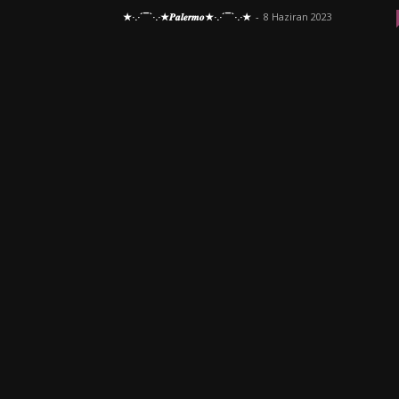
★·.·´¯`·.·★𝑷𝒂𝒍𝒆𝒓𝒎𝒐★·.·´¯`·.·★
-
8 Haziran 2023