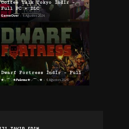
Coffee Talk Tokyo İndir –
Full PC + DLC
GameOver
-
6 Ağustos 2026
Dwarf Fortress İndir – Full
★·.·´¯`·.·★𝑷𝒂𝒍𝒆𝒓𝒎𝒐★·.·´¯`·.·★
-
6 Ağustos 2026
IZI TAKIP EDIN