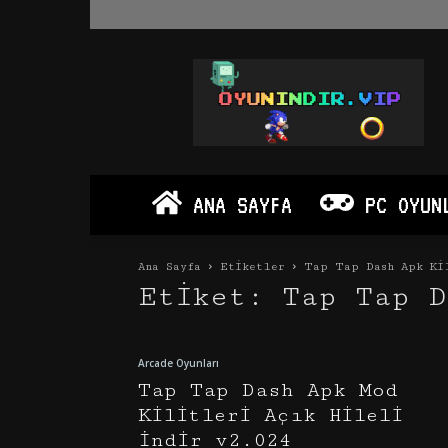
Oyun
İndir
Vip
–
Program
İndir
Full
ANA SAYFA
PC OYUN
PC
Ve
Android
Ana Sayfa
Etiketler
Tap Tap Dash Apk Ki
Apk
Etiket: Tap Tap D
Arcade Oyunları
Tap Tap Dash Apk Mod
Kilitleri Açık Hileli
İndir v2.024