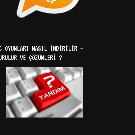
C OYUNLARI NASIL İNDIRILIR –
URULUR VE ÇÖZÜMLERI ?