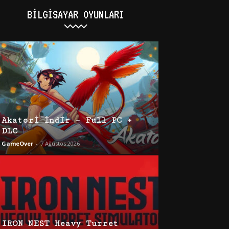
BILGISAYAR OYUNLARI
Akatori İndir – Full PC +
DLC
GameOver
-
7 Ağustos 2026
IRON NEST Heavy Turret