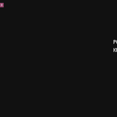
0
P
K