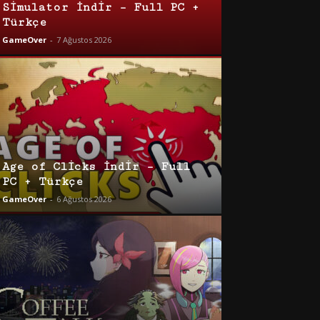
Simulator İndir – Full PC +
Türkçe
GameOver
-
7 Ağustos 2026
Age of Clicks İndir – Full
PC + Türkçe
GameOver
-
6 Ağustos 2026