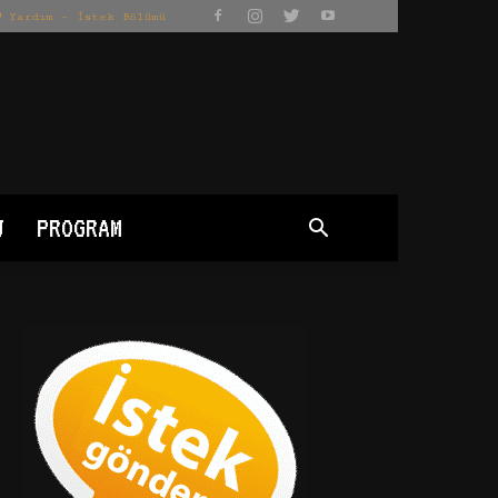
Yardım – İstek Bölümü
J
PROGRAM