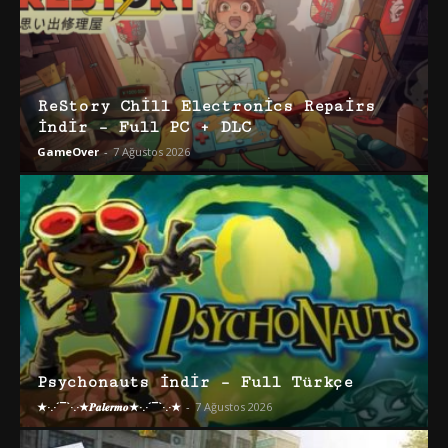
ReStory Chill Electronics Repairs
İndir – Full PC + DLC
GameOver
-
7 Ağustos 2026
Psychonauts İndir – Full Türkçe
★·.·´¯`·.·★𝑷𝒂𝒍𝒆𝒓𝒎𝒐★·.·´¯`·.·★
-
7 Ağustos 2026