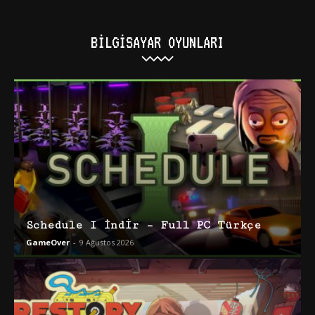
BILGISAYAR OYUNLARI
Schedule I İndir – Full PC Türkçe
GameOver
-
9 Ağustos 2026