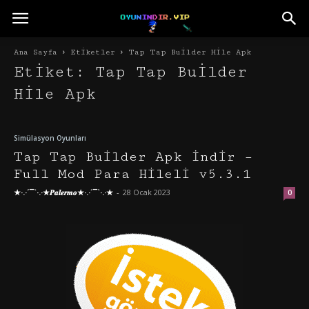
Ana Sayfa
Etiketler
Tap Tap Builder Hile Apk
Etiket: Tap Tap Builder
Hile Apk
Simülasyon Oyunları
Tap Tap Builder Apk İndir –
Full Mod Para Hileli v5.3.1
★·.·´¯`·.·★𝑷𝒂𝒍𝒆𝒓𝒎𝒐★·.·´¯`·.·★
-
28 Ocak 2023
0