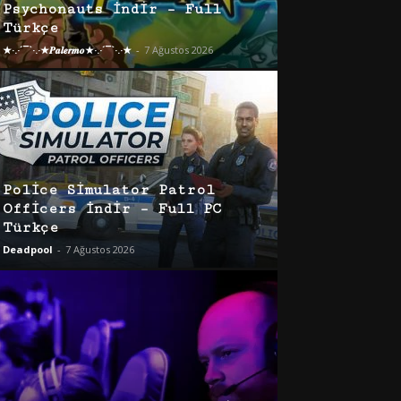
Psychonauts İndir – Full
Türkçe
★·.·´¯`·.·★𝑷𝒂𝒍𝒆𝒓𝒎𝒐★·.·´¯`·.·★
-
7 Ağustos 2026
Police Simulator Patrol
Officers İndir – Full PC
Türkçe
Deadpool
-
7 Ağustos 2026