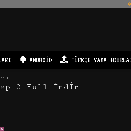
LARI
ANDROID
TÜRKÇE YAMA +DUBLA
İndir
ep 2 Full İndir
6