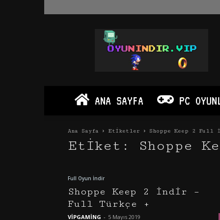
Oyun
İndir
Vip
–
Program
İndir
Full
ANA SAYFA
PC OYUN
PC
Ve
Android
Ana Sayfa
Etiketler
Shoppe Keep 2 Full 
Apk
Etiket: Shoppe Ke
Full Oyun İndir
Shoppe Keep 2 İndir –
Full Türkçe +
VİPGAMİNG
-
5 Mayıs 2019