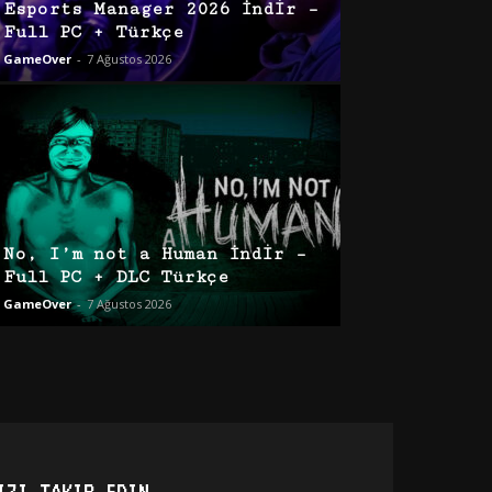
Esports Manager 2026 İndir –
Full PC + Türkçe
GameOver
-
7 Ağustos 2026
No, I’m not a Human İndir –
Full PC + DLC Türkçe
GameOver
-
7 Ağustos 2026
IZI TAKIP EDIN