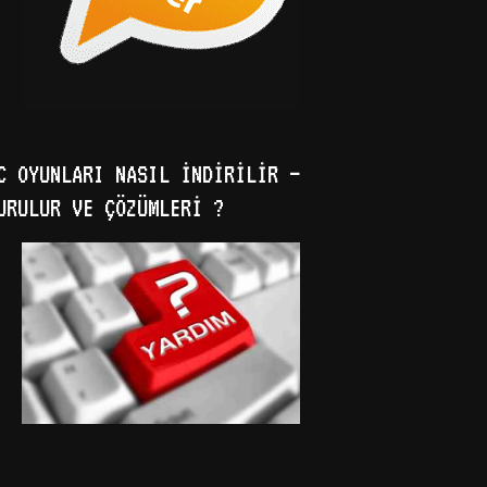
C OYUNLARI NASIL İNDIRILIR –
URULUR VE ÇÖZÜMLERI ?