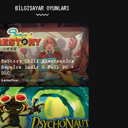
BILGISAYAR OYUNLARI
ReStory Chill Electronics
Repairs İndir – Full PC +
DLC
GameOver
-
7 Ağustos 2026