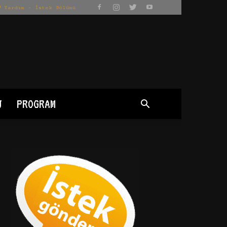
Yardım – İstek Bölümü
J
PROGRAM