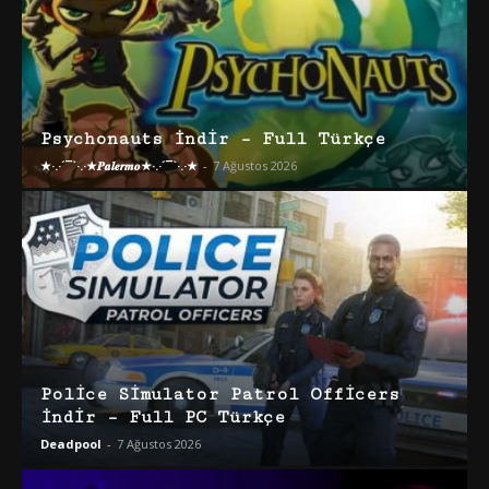
Psychonauts İndir – Full Türkçe
★·.·´¯`·.·★𝑷𝒂𝒍𝒆𝒓𝒎𝒐★·.·´¯`·.·★
-
7 Ağustos 2026
Police Simulator Patrol Officers
İndir – Full PC Türkçe
Deadpool
-
7 Ağustos 2026