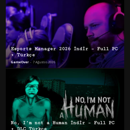
Esports Manager 2026 İndir – Full PC
+ Türkçe
GameOver
-
7 Ağustos 2026
No, I’m not a Human İndir – Full PC
+ DLC Türkçe