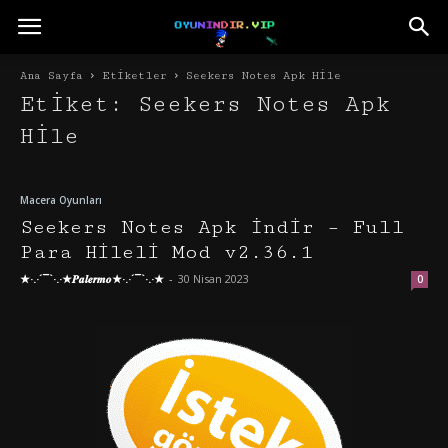
Ana Sayfa
Etiketler
Seekers Notes Apk Hile
Etiket: Seekers Notes Apk
Hile
Macera Oyunları
Seekers Notes Apk İndir – Full
Para Hileli Mod v2.36.1
★·.·´¯`·.·★𝑷𝒂𝒍𝒆𝒓𝒎𝒐★·.·´¯`·.·★
-
30 Nisan 2023
0