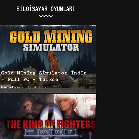
BILGISAYAR OYUNLARI
Gold Mining Simulator İndir
– Full PC + Türkçe
GameOver
-
6 Ağustos 2026