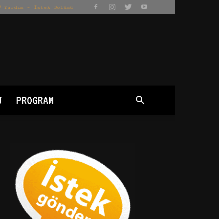
Yardım – İstek Bölümü
J
PROGRAM