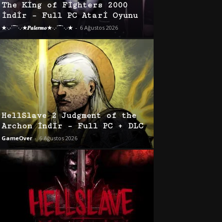
The King of Fighters 2000
İndir – Full PC Atari Oyunu
★·.·´¯`·.·★𝑷𝒂𝒍𝒆𝒓𝒎𝒐★·.·´¯`·.·★
-
6 Ağustos 2026
HellSlave 2 Judgment of the
Archon İndir – Full PC + DLC
GameOver
-
6 Ağustos 2026