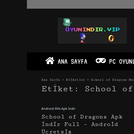
Oyun
İndir
Vip
–
Program
İndir
Full
ANA SAYFA
PC OYUN
PC
Ve
Android
Ana Sayfa
Etiketler
School of Dragons Mo
Apk
Etiket: School of
Android Hile Apk İndir
School of Dragons Apk
İndir Full – Android
Ücretsiz