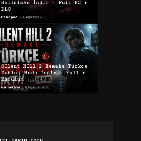
Hellslave İndir – Full PC +
DLC
Deadpool
-
6 Ağustos 2026
Silent Hill 2 Remake Türkçe
Dublaj Modu İndir – Full +
Kurulum
GameOver
-
6 Ağustos 2026
IZI TAKIP EDIN