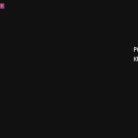
1
P
K