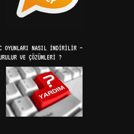
C OYUNLARI NASIL İNDIRILIR –
URULUR VE ÇÖZÜMLERI ?