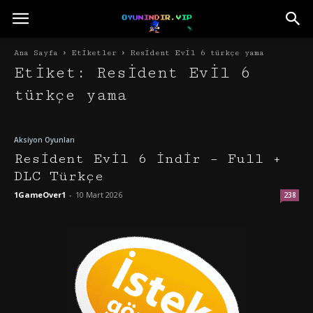
Ana Sayfa
Etiketler
Resident Evil 6 türkçe yama
Etiket: Resident Evil 6
türkçe yama
Aksiyon Oyunları
Resident Evil 6 İndir – Full +
DLC Türkçe
1GameOver1
-
10 Mart 2026
238