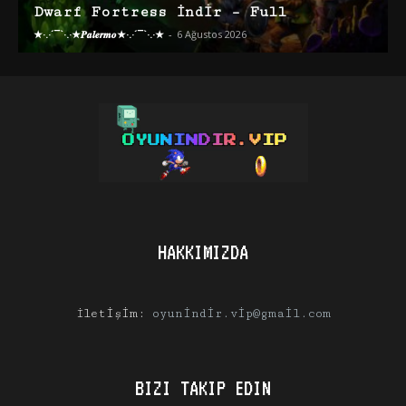
Dwarf Fortress İndir – Full
★·.·´¯`·.·★𝑷𝒂𝒍𝒆𝒓𝒎𝒐★·.·´¯`·.·★
-
6 Ağustos 2026
HAKKIMIZDA
İletişim:
oyunindir.vip@gmail.com
BIZI TAKIP EDIN