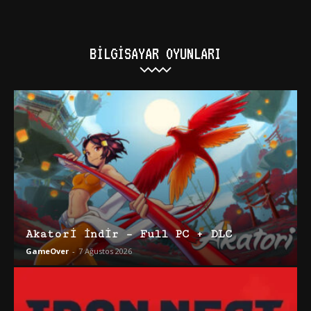
BILGISAYAR OYUNLARI
Akatori İndir – Full PC + DLC
GameOver
-
7 Ağustos 2026