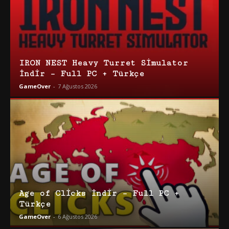
IRON NEST Heavy Turret Simulator
İndir – Full PC + Türkçe
GameOver
-
7 Ağustos 2026
Age of Clicks İndir – Full PC +
Türkçe
GameOver
-
6 Ağustos 2026