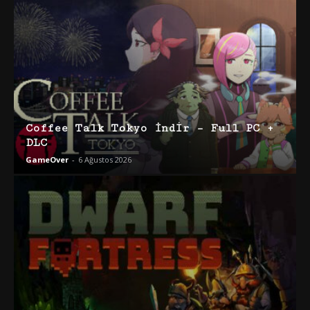
Coffee Talk Tokyo İndir – Full PC +
DLC
GameOver
-
6 Ağustos 2026