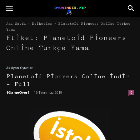
Ana Sayfa
Etiketler
Planetoid Pioneers Online Türkçe
Yama
Etiket: Planetoid Pioneers
Online Türkçe Yama
Aksiyon Oyunları
Planetoid Pioneers Online İndir
– Full
1GameOver1
-
16 Temmuz 2019
0