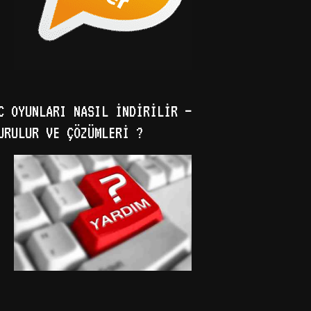
C OYUNLARI NASIL İNDIRILIR –
URULUR VE ÇÖZÜMLERI ?