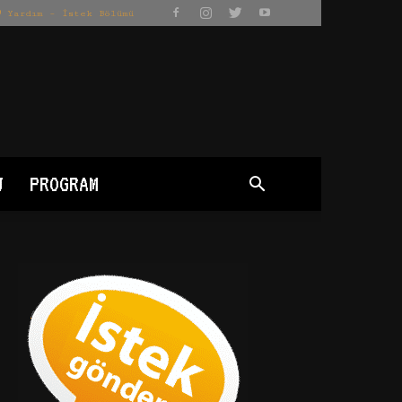
Yardım – İstek Bölümü
J
PROGRAM