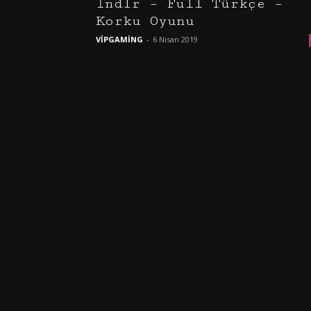
İndir – Full Türkçe –
Korku Oyunu
VİPGAMİNG
-
6 Nisan 2019