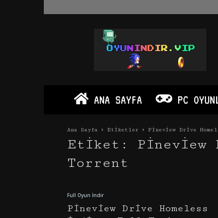
Oyun
İndir
Vip
–
Program
İndir
Full
ANA SAYFA
PC OYUN
PC
Ve
Android
Ana Sayfa
Etiketler
Pineview Drive Homel
Apk
Etiket: Pineview 
Torrent
Full Oyun İndir
Pineview Drive Homeless