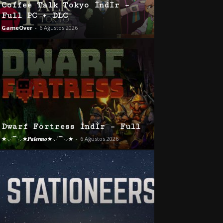
Coffee Talk Tokyo İndir –
Full PC + DLC
GameOver
-
6 Ağustos 2026
Dwarf Fortress İndir – Full
★·.·´¯`·.·★𝑷𝒂𝒍𝒆𝒓𝒎𝒐★·.·´¯`·.·★
-
6 Ağustos 2026