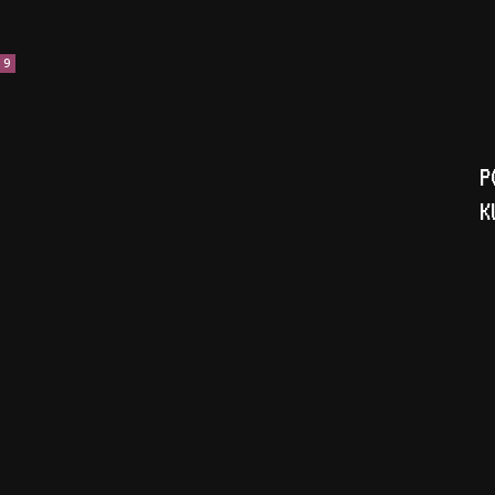
9
P
K