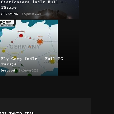
Stationeers İndir Full +
Türkçe
VİPGAMİNG
-
6 Ağustos 2026
Fly Corp İndir – Full PC
Türkçe
Deadpool
-
6 Ağustos 2026
IZI TAKIP EDIN