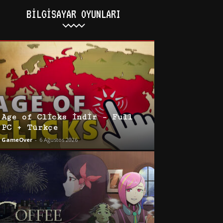
BILGISAYAR OYUNLARI
Age of Clicks İndir – Full
PC + Türkçe
GameOver
-
6 Ağustos 2026