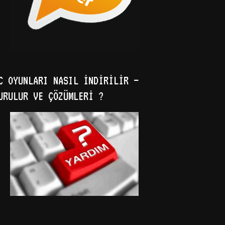
C OYUNLARI NASIL İNDIRILIR –
URULUR VE ÇÖZÜMLERI ?