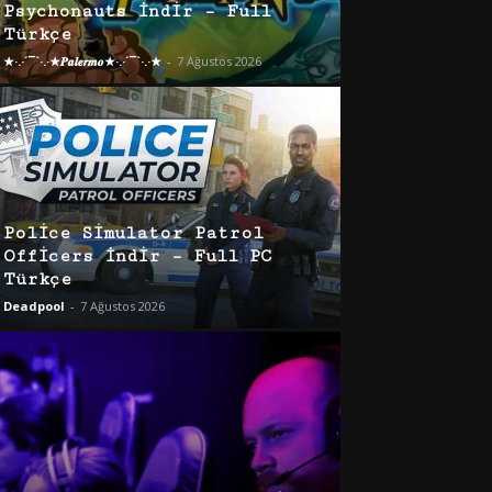
Psychonauts İndir – Full
Türkçe
★·.·´¯`·.·★𝑷𝒂𝒍𝒆𝒓𝒎𝒐★·.·´¯`·.·★
-
7 Ağustos 2026
Police Simulator Patrol
Officers İndir – Full PC
Türkçe
Deadpool
-
7 Ağustos 2026