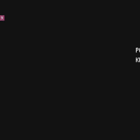
9
P
K