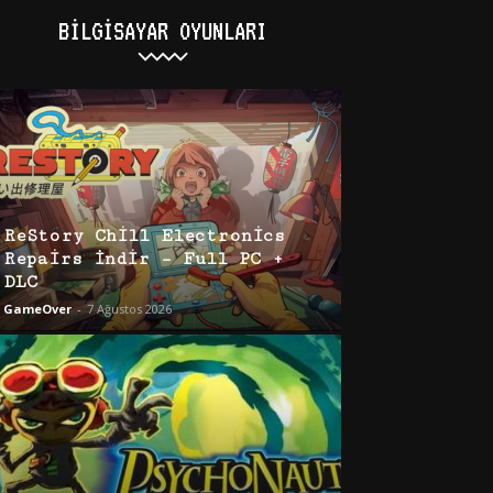
BILGISAYAR OYUNLARI
ReStory Chill Electronics
Repairs İndir – Full PC +
DLC
GameOver
-
7 Ağustos 2026