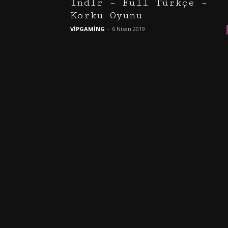
İndir – Full Türkçe –
Korku Oyunu
VİPGAMİNG
-
6 Nisan 2019