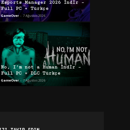
Esports Manager 2026 İndir –
Full PC + Türkçe
GameOver
-
7 Ağustos 2026
No, I’m not a Human İndir –
Full PC + DLC Türkçe
GameOver
-
7 Ağustos 2026
IZI TAKIP EDIN