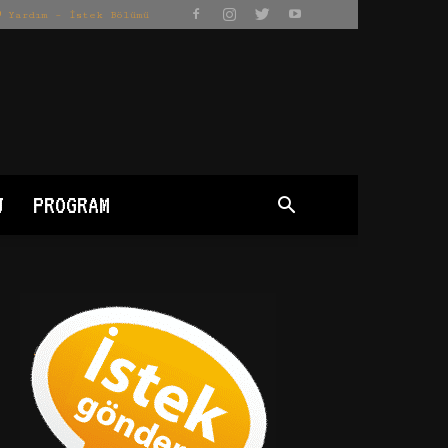
Yardım – İstek Bölümü
J
PROGRAM