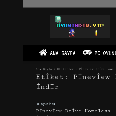
Oyun
İndir
Vip
–
Program
İndir
Full
ANA SAYFA
PC OYUN
PC
Ve
Android
Ana Sayfa
Etiketler
Pineview Drive Homel
Apk
Etiket: Pineview 
İndir
Full Oyun İndir
Pineview Drive Homeless