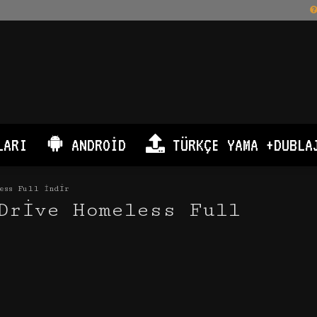
LARI
ANDROID
TÜRKÇE YAMA +DUBLA
ess Full İndir
Drive Homeless Full