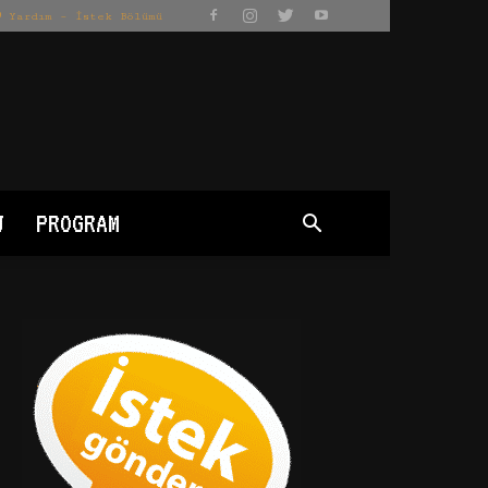
Yardım – İstek Bölümü
J
PROGRAM