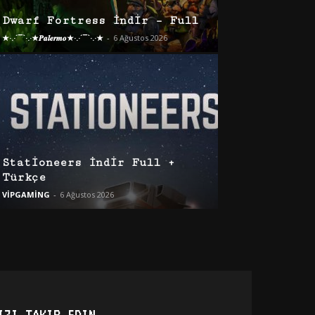
Dwarf Fortress İndir – Full
★·.·´¯`·.·★𝑷𝒂𝒍𝒆𝒓𝒎𝒐★·.·´¯`·.·★
-
6 Ağustos 2026
Stationeers İndir Full +
Türkçe
VİPGAMİNG
-
6 Ağustos 2026
IZI TAKIP EDIN