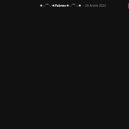
★·.·´¯`·.·★𝑷𝒂𝒍𝒆𝒓𝒎𝒐★·.·´¯`·.·★
-
26 Aralık 2022