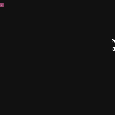
0
P
K