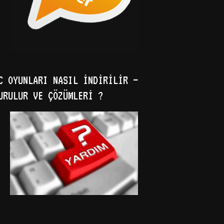
C OYUNLARI NASIL İNDIRILIR –
URULUR VE ÇÖZÜMLERI ?