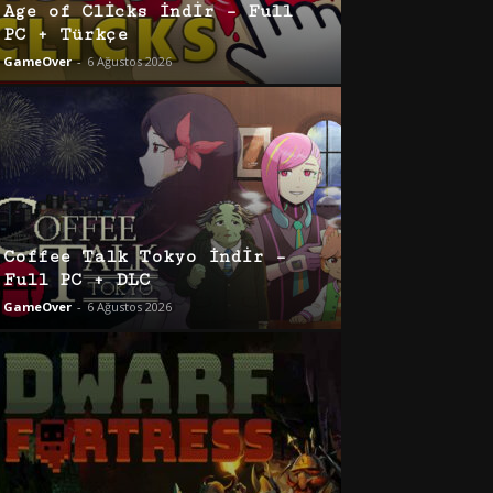
Age of Clicks İndir – Full
PC + Türkçe
GameOver
-
6 Ağustos 2026
Coffee Talk Tokyo İndir –
Full PC + DLC
GameOver
-
6 Ağustos 2026