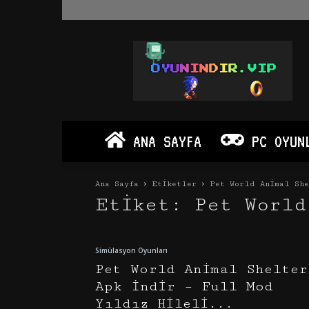
Oyun
İndir
Vip
–
Program
İndir
Full
ANA SAYFA
PC OYUN
PC
Ve
Android
Ana Sayfa
Etiketler
Pet World Animal Sh
Apk
Etiket: Pet World
Simülasyon Oyunları
Pet World Animal Shelter
Apk İndir – Full Mod
Yıldız Hileli...