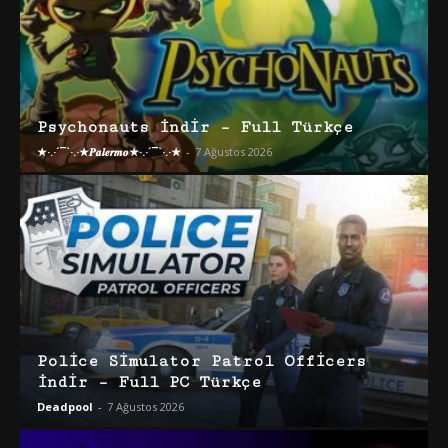
Psychonauts İndir – Full Türkçe
★·.·´¯`·.·★𝑷𝒂𝒍𝒆𝒓𝒎𝒐★·.·´¯`·.·★
-
7 Ağustos 2026
Police Simulator Patrol Officers
İndir – Full PC Türkçe
Deadpool
-
7 Ağustos 2026