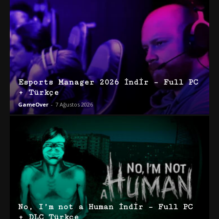
Esports Manager 2026 İndir – Full PC
+ Türkçe
GameOver
-
7 Ağustos 2026
No, I’m not a Human İndir – Full PC
+ DLC Türkçe