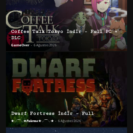
Coffee Talk Tokyo İndir – Full PC +
DLC
GameOver
-
6 Ağustos 2026
Dwarf Fortress İndir – Full
★·.·´¯`·.·★𝑷𝒂𝒍𝒆𝒓𝒎𝒐★·.·´¯`·.·★
-
6 Ağustos 2026