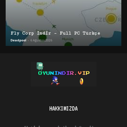
Fly Corp İndir – Full PC Türkçe
Deadpool
-
6 Ağustos 2026
HAKKIMIZDA