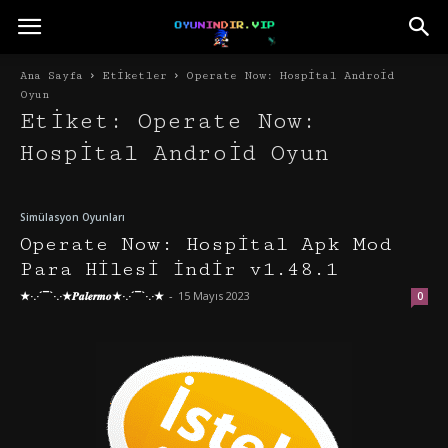
Ana Sayfa
Etiketler
Operate Now: Hospital Android
Oyun
Etiket: Operate Now:
Hospital Android Oyun
Simülasyon Oyunları
Operate Now: Hospital Apk Mod
Para Hilesi İndir v1.48.1
★·.·´¯`·.·★𝑷𝒂𝒍𝒆𝒓𝒎𝒐★·.·´¯`·.·★
-
15 Mayıs 2023
0