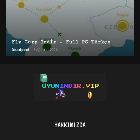
Fly Corp İndir – Full PC Türkçe
Deadpool
-
6 Ağustos 2026
HAKKIMIZDA