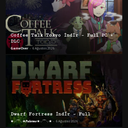
Coffee Talk Tokyo İndir – Full PC +
DLC
GameOver
-
6 Ağustos 2026
Dwarf Fortress İndir – Full
★·.·´¯`·.·★𝑷𝒂𝒍𝒆𝒓𝒎𝒐★·.·´¯`·.·★
-
6 Ağustos 2026