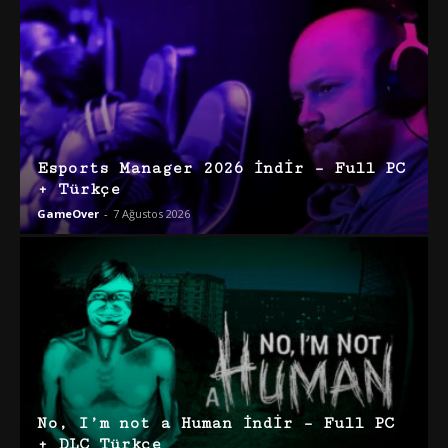
Esports Manager 2026 İndir – Full PC
+ Türkçe
GameOver
-
7 Ağustos 2026
No, I’m not a Human İndir – Full PC
+ DLC Türkçe