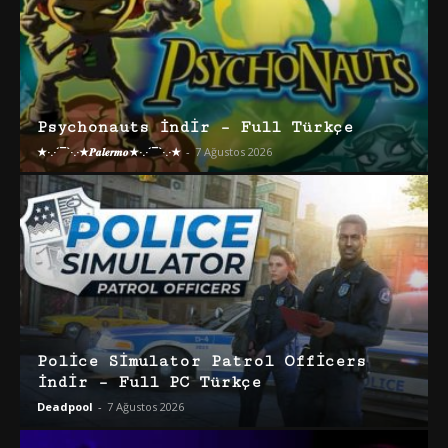
Psychonauts İndir – Full Türkçe
★·.·´¯`·.·★𝑷𝒂𝒍𝒆𝒓𝒎𝒐★·.·´¯`·.·★
-
7 Ağustos 2026
Police Simulator Patrol Officers
İndir – Full PC Türkçe
Deadpool
-
7 Ağustos 2026