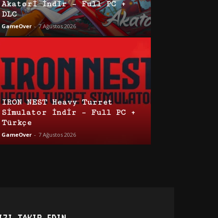
Akatori İndir – Full PC +
DLC
GameOver
-
7 Ağustos 2026
IRON NEST Heavy Turret
Simulator İndir – Full PC +
Türkçe
GameOver
-
7 Ağustos 2026
IZI TAKIP EDIN