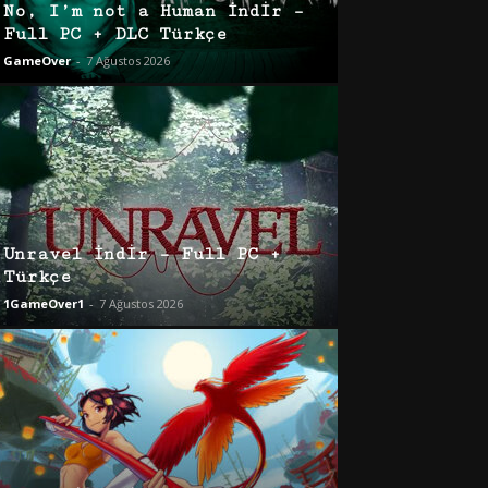
No, I’m not a Human İndir –
Full PC + DLC Türkçe
GameOver
-
7 Ağustos 2026
Unravel İndir – Full PC +
Türkçe
1GameOver1
-
7 Ağustos 2026