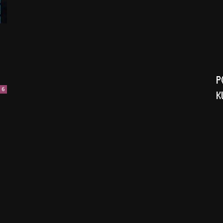
P
6
K