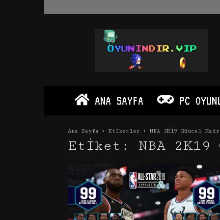
Oyun
İndir
Vip
–
Program
İndir
Full
ANA SAYFA
PC OYUN
PC
Ve
Android
Ana Sayfa
Etiketler
NBA 2K19 Güncel Kadr
Apk
Etiket: NBA 2K19 