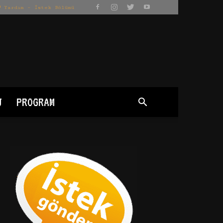
Yardım – İstek Bölümü
J
PROGRAM