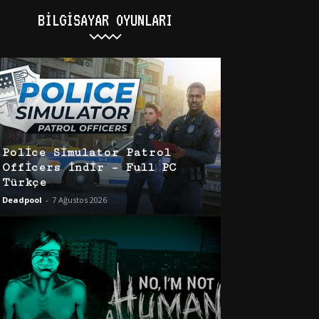
BILGISAYAR OYUNLARI
Police Simulator Patrol
Officers İndir – Full PC
Türkçe
Deadpool
-
7 Ağustos 2026