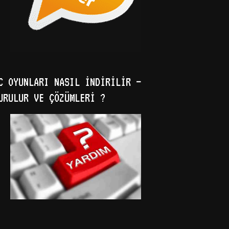
C OYUNLARI NASIL İNDIRILIR –
URULUR VE ÇÖZÜMLERI ?