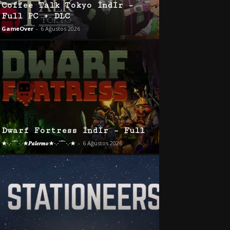
Coffee Talk Tokyo İndir –
Full PC + DLC
GameOver
-
6 Ağustos 2026
Dwarf Fortress İndir – Full
★·.·´¯`·.·★𝑷𝒂𝒍𝒆𝒓𝒎𝒐★·.·´¯`·.·★
-
6 Ağustos 2026