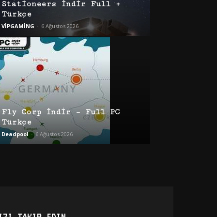
Stationeers İndir Full +
Türkçe
VİPGAMİNG
-
6 Ağustos 2026
Fly Corp İndir – Full PC
Türkçe
Deadpool
-
6 Ağustos 2026
IZI TAKIP EDIN