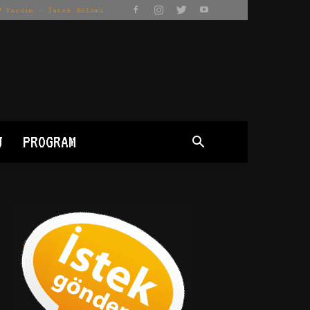
Yardım – İstek Bölümü
J
PROGRAM