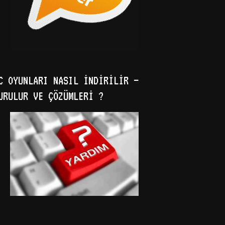
C OYUNLARI NASIL İNDIRILIR –
URULUR VE ÇÖZÜMLERI ?