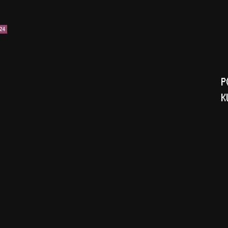
24
P
K