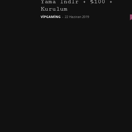
Yama İndir + %100 +
Kurulum
VİPGAMİNG
-
22 Haziran 2019