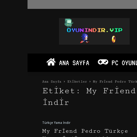
Oyun
İndir
Vip
–
Program
İndir
Full
ANA SAYFA
PC OYUN
PC
Ve
Android
Ana Sayfa
Etiketler
My Friend Pedro Türk
Apk
Etiket: My Friend
İndir
Türkçe Yama İndir
My Friend Pedro Türkçe