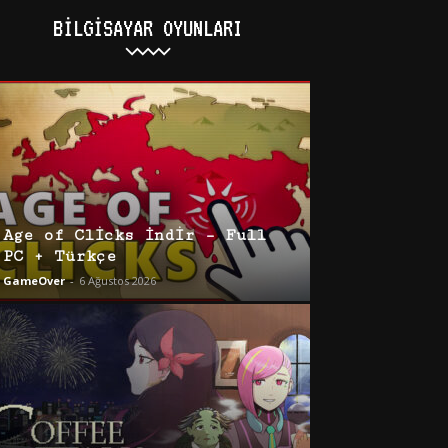
BILGISAYAR OYUNLARI
Age of Clicks İndir – Full
PC + Türkçe
GameOver
-
6 Ağustos 2026