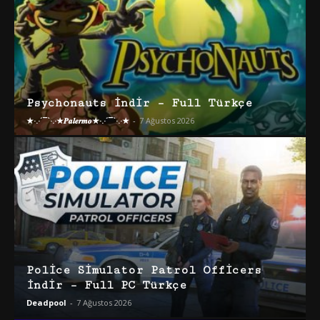
Psychonauts İndir – Full Türkçe
★·.·´¯`·.·★𝑷𝒂𝒍𝒆𝒓𝒎𝒐★·.·´¯`·.·★
-
7 Ağustos 2026
Police Simulator Patrol Officers
İndir – Full PC Türkçe
Deadpool
-
7 Ağustos 2026