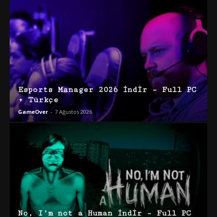
Esports Manager 2026 İndir – Full PC
+ Türkçe
GameOver
-
7 Ağustos 2026
No, I’m not a Human İndir – Full PC