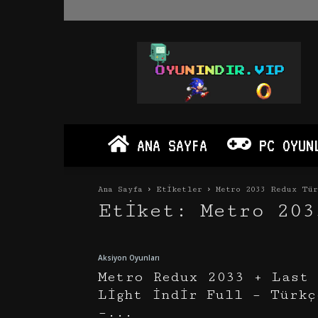
Oyun
İndir
Vip
–
Program
İndir
Full
ANA SAYFA
PC OYUN
PC
Ve
Android
Ana Sayfa
Etiketler
Metro 2033 Redux Tür
Apk
Etiket: Metro 203
Aksiyon Oyunları
Metro Redux 2033 + Last
Light İndir Full – Türkç
–...