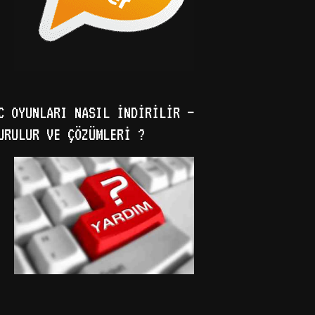
C OYUNLARI NASIL İNDIRILIR –
URULUR VE ÇÖZÜMLERI ?