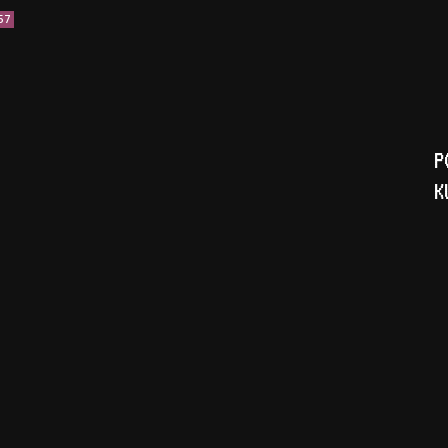
57
P
K