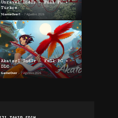
Unravel İndir – Full PC +
Türkçe
1GameOver1
-
7 Ağustos 2026
Akatori İndir – Full PC +
DLC
GameOver
-
7 Ağustos 2026
IZI TAKIP EDIN