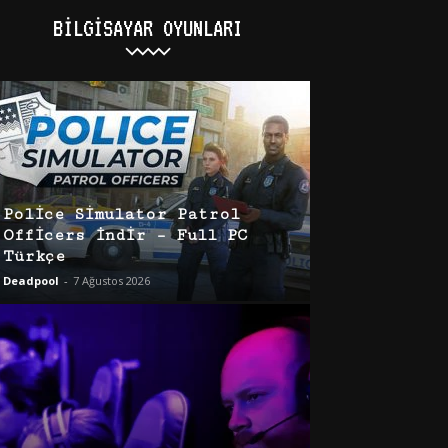
BILGISAYAR OYUNLARI
Police Simulator Patrol
Officers İndir – Full PC
Türkçe
Deadpool
-
7 Ağustos 2026