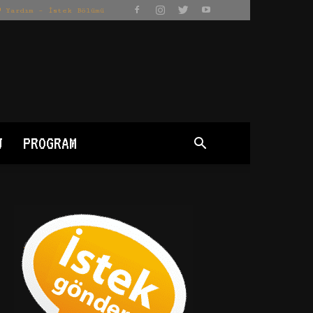
Yardım – İstek Bölümü
J
PROGRAM