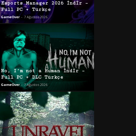
Esports Manager 2026 İndir –
Full PC + Türkçe
GameOver
-
7 Ağustos 2026
No, I’m not a Human İndir –
Full PC + DLC Türkçe
GameOver
-
7 Ağustos 2026