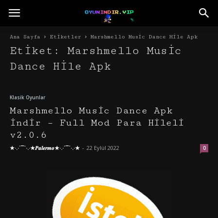
Ana Sayfa
Etiketler
Marshmello Music Dance Hile Apk
Etiket: Marshmello Music
Dance Hile Apk
Klasik Oyunlar
Marshmello Music Dance Apk
İndir – Full Mod Para Hileli
v2.0.6
★·.·´¯`·.·★𝑷𝒂𝒍𝒆𝒓𝒎𝒐★·.·´¯`·.·★
-
22 Eylül 2022
0