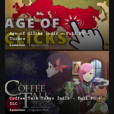
Age of Clicks İndir – Full PC +
Türkçe
GameOver
-
6 Ağustos 2026
Coffee Talk Tokyo İndir – Full PC +
DLC
GameOver
-
6 Ağustos 2026