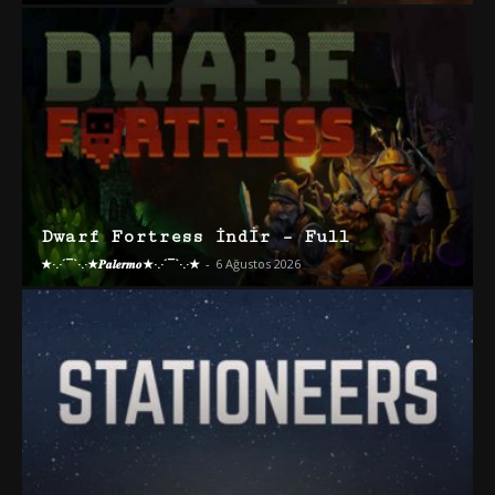
Dwarf Fortress İndir – Full
★·.·´¯`·.·★𝑷𝒂𝒍𝒆𝒓𝒎𝒐★·.·´¯`·.·★
-
6 Ağustos 2026