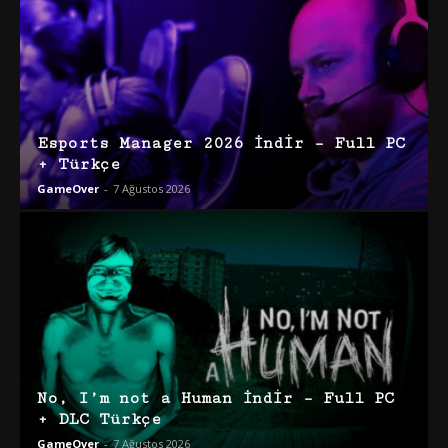
Esports Manager 2026 İndir – Full PC
+ Türkçe
GameOver
-
7 Ağustos 2026
No, I’m not a Human İndir – Full PC
+ DLC Türkçe
GameOver
-
7 Ağustos 2026