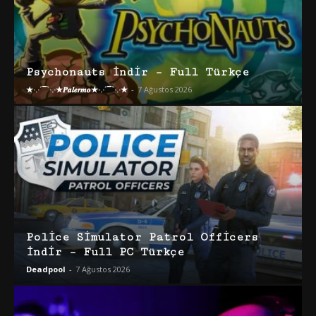
Psychonauts İndir – Full Türkçe
★·.·´¯`·.·★𝑷𝒂𝒍𝒆𝒓𝒎𝒐★·.·´¯`·.·★
-
7 Ağustos 2026
Police Simulator Patrol Officers
İndir – Full PC Türkçe
Deadpool
-
7 Ağustos 2026