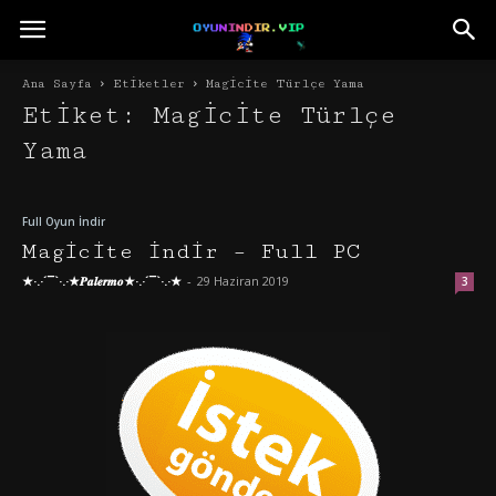
Ana Sayfa
Etiketler
Magicite Türlçe Yama
Etiket: Magicite Türlçe
Yama
Full Oyun İndir
Magicite İndir – Full PC
★·.·´¯`·.·★𝑷𝒂𝒍𝒆𝒓𝒎𝒐★·.·´¯`·.·★
-
29 Haziran 2019
3