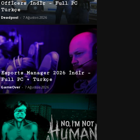
Officers İndir – Full PC
Türkçe
Deadpool
-
7 Ağustos 2026
Esports Manager 2026 İndir –
Full PC + Türkçe
GameOver
-
7 Ağustos 2026