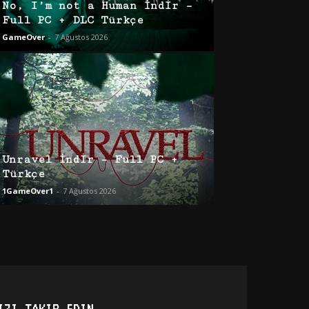
No, I’m not a Human İndir –
Full PC + DLC Türkçe
GameOver
-
7 Ağustos 2026
Unravel İndir – Full PC +
Türkçe
1GameOver1
-
7 Ağustos 2026
IZI TAKIP EDIN