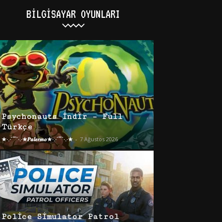
BILGISAYAR OYUNLARI
Psychonauts İndir – Full
Türkçe
★·.·´¯`·.·★𝑷𝒂𝒍𝒆𝒓𝒎𝒐★·.·´¯`·.·★
-
7 Ağustos 2026
Police Simulator Patrol