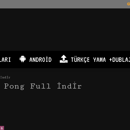
LARI
ANDROID
TÜRKÇE YAMA +DUBLA
İndir
 Pong Full İndir
6