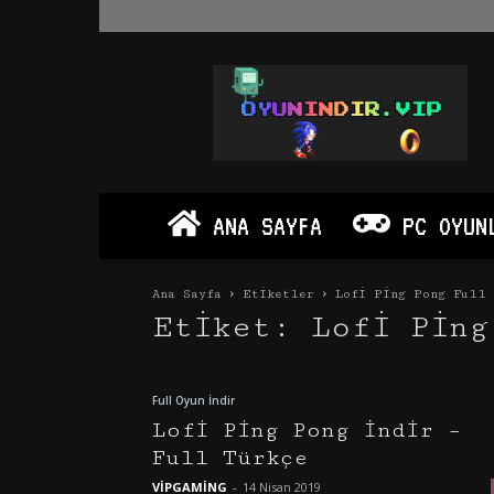
Oyun
İndir
Vip
–
Program
İndir
Full
ANA SAYFA
PC OYUN
PC
Ve
Android
Ana Sayfa
Etiketler
Lofi Ping Pong Full 
Apk
Etiket: Lofi Ping
Full Oyun İndir
Lofi Ping Pong İndir –
Full Türkçe
VİPGAMİNG
-
14 Nisan 2019