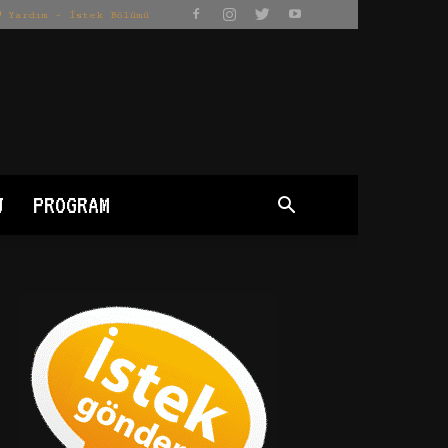
Yardım – İstek Bölümü
J
PROGRAM