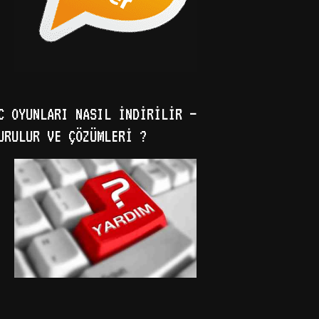
C OYUNLARI NASIL İNDIRILIR –
URULUR VE ÇÖZÜMLERI ?