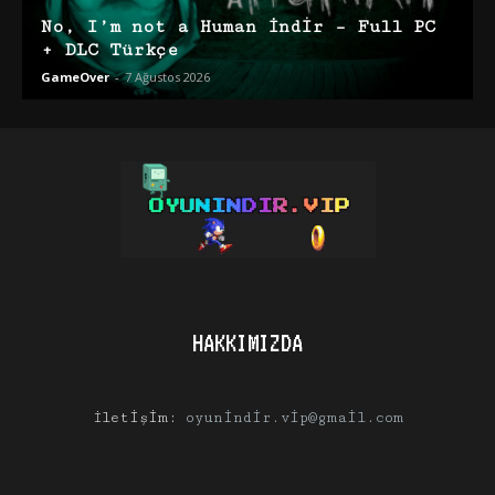
No, I’m not a Human İndir – Full PC
+ DLC Türkçe
GameOver
-
7 Ağustos 2026
HAKKIMIZDA
İletişim:
oyunindir.vip@gmail.com