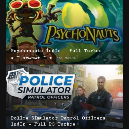
Psychonauts İndir – Full Türkçe
★·.·´¯`·.·★𝑷𝒂𝒍𝒆𝒓𝒎𝒐★·.·´¯`·.·★
-
7 Ağustos 2026
Police Simulator Patrol Officers
İndir – Full PC Türkçe