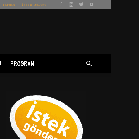
Yardım – İstek Bölümü
J
PROGRAM