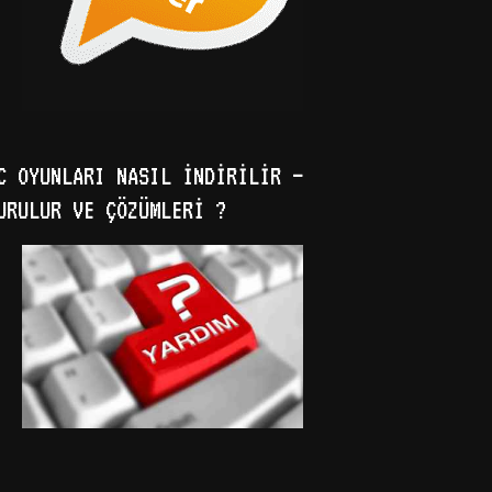
C OYUNLARI NASIL İNDIRILIR –
URULUR VE ÇÖZÜMLERI ?