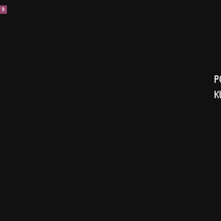
9
P
K