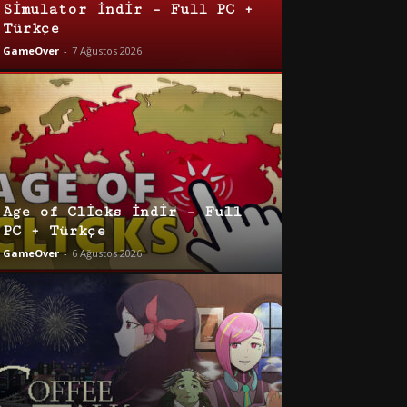
Simulator İndir – Full PC +
Türkçe
GameOver
-
7 Ağustos 2026
Age of Clicks İndir – Full
PC + Türkçe
GameOver
-
6 Ağustos 2026