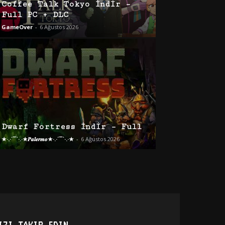
Coffee Talk Tokyo İndir –
Full PC + DLC
GameOver
-
6 Ağustos 2026
Dwarf Fortress İndir – Full
★·.·´¯`·.·★𝑷𝒂𝒍𝒆𝒓𝒎𝒐★·.·´¯`·.·★
-
6 Ağustos 2026
IZI TAKIP EDIN