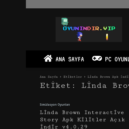
Oyun
İndir
Vip
–
Program
İndir
Full
ANA SAYFA
PC OYUN
PC
Ve
Android
Ana Sayfa
Etiketler
Linda Brown Apk İndi
Apk
Etiket: Linda Bro
Simülasyon Oyunları
Linda Brown Interactive
Story Apk Kilitler Açık
İndir v4.0.29