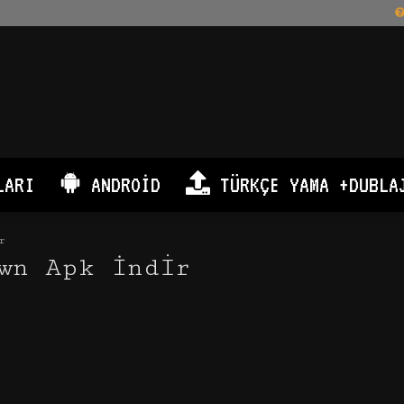
LARI
ANDROID
TÜRKÇE YAMA +DUBLA
r
wn Apk İndir