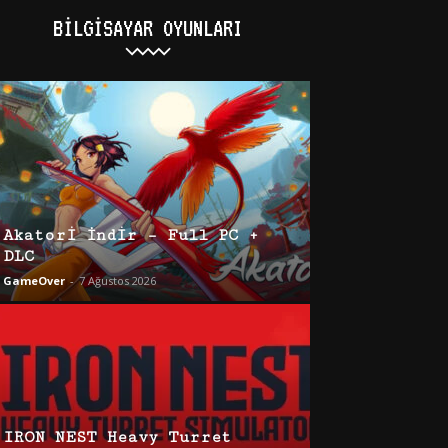
BILGISAYAR OYUNLARI
Akatori İndir – Full PC +
DLC
GameOver
-
7 Ağustos 2026
IRON NEST Heavy Turret