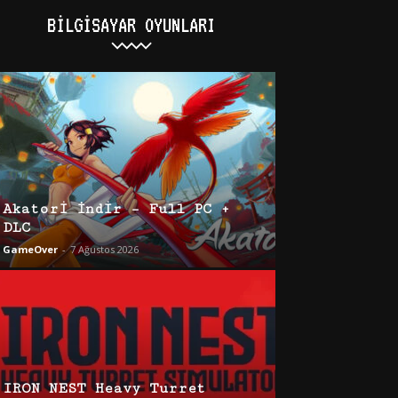
BILGISAYAR OYUNLARI
Akatori İndir – Full PC +
DLC
GameOver
-
7 Ağustos 2026
IRON NEST Heavy Turret