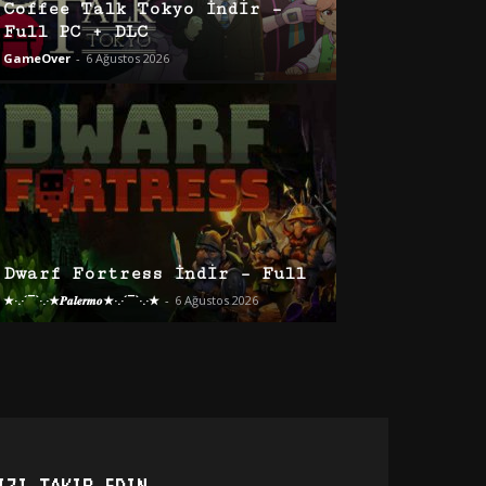
Coffee Talk Tokyo İndir –
Full PC + DLC
GameOver
-
6 Ağustos 2026
Dwarf Fortress İndir – Full
★·.·´¯`·.·★𝑷𝒂𝒍𝒆𝒓𝒎𝒐★·.·´¯`·.·★
-
6 Ağustos 2026
IZI TAKIP EDIN