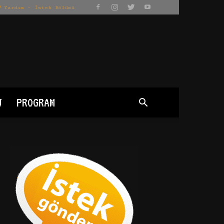
Yardım – İstek Bölümü
J
PROGRAM