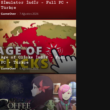
Simulator İndir – Full PC +
Türkçe
GameOver
-
7 Ağustos 2026
Age of Clicks İndir – Full
PC + Türkçe
GameOver
-
6 Ağustos 2026