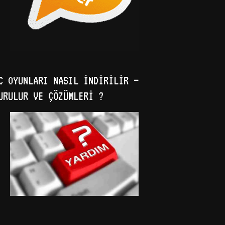
C OYUNLARI NASIL İNDIRILIR –
URULUR VE ÇÖZÜMLERI ?