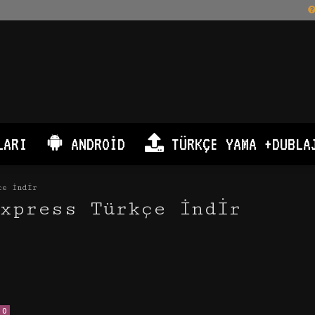
LARI
ANDROID
TÜRKÇE YAMA +DUBLA
çe İndir
xpress Türkçe İndir
0