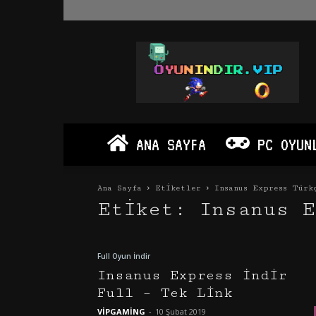
Oyun
İndir
Vip
–
Program
İndir
Full
ANA SAYFA
PC OYUN
PC
Ve
Android
Ana Sayfa
Etiketler
Insanus Express Türk
Apk
Etiket: Insanus E
Full Oyun İndir
Insanus Express İndir
Full – Tek Link
VİPGAMİNG
-
10 Şubat 2019