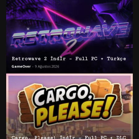
Retrowave 2 İndir – Full PC + Türkçe
GameOver
-
9 Ağustos 2026
Cargo, Please! İndir – Full PC + DLC