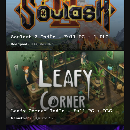
Soulash 2 İndir – Full PC + 1 DLC
Deadpool
-
9 Ağustos 2026
Leafy Corner İndir – Full PC + DLC
GameOver
-
9 Ağustos 2026