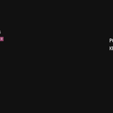
4
0
P
K