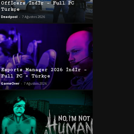
Officers İndir – Full PC
Türkçe
Deadpool
-
7 Ağustos 2026
Esports Manager 2026 İndir –
Full PC + Türkçe
GameOver
-
7 Ağustos 2026