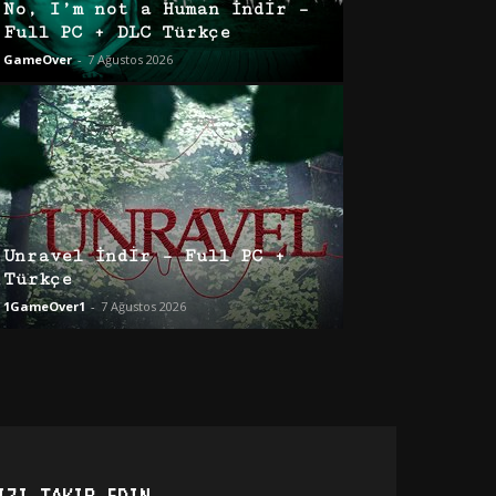
No, I’m not a Human İndir –
Full PC + DLC Türkçe
GameOver
-
7 Ağustos 2026
Unravel İndir – Full PC +
Türkçe
1GameOver1
-
7 Ağustos 2026
IZI TAKIP EDIN