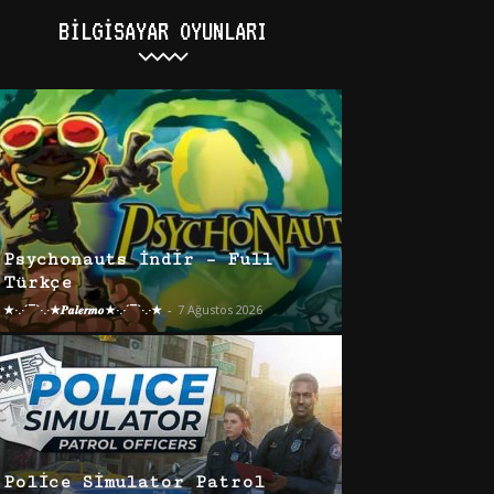
BILGISAYAR OYUNLARI
Psychonauts İndir – Full
Türkçe
★·.·´¯`·.·★𝑷𝒂𝒍𝒆𝒓𝒎𝒐★·.·´¯`·.·★
-
7 Ağustos 2026
Police Simulator Patrol