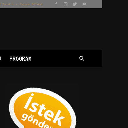
Yardım – İstek Bölümü
J
PROGRAM