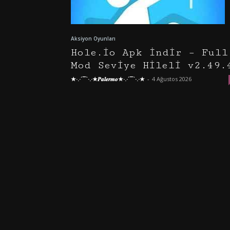
Aksiyon Oyunları
Hole.io Apk İndir – Full
Mod Seviye Hileli v2.49.
★·.·´¯`·.·★𝑷𝒂𝒍𝒆𝒓𝒎𝒐★·.·´¯`·.·★
-
4 Ağustos 2026