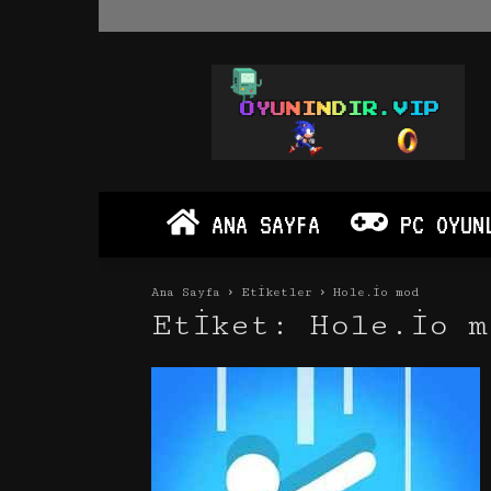
Oyun
İndir
Vip
–
Program
İndir
Full
ANA SAYFA
PC OYUN
PC
Ve
Android
Ana Sayfa
Etiketler
Hole.io mod
Apk
Etiket: Hole.io m