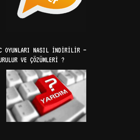
C OYUNLARI NASIL İNDIRILIR –
URULUR VE ÇÖZÜMLERI ?