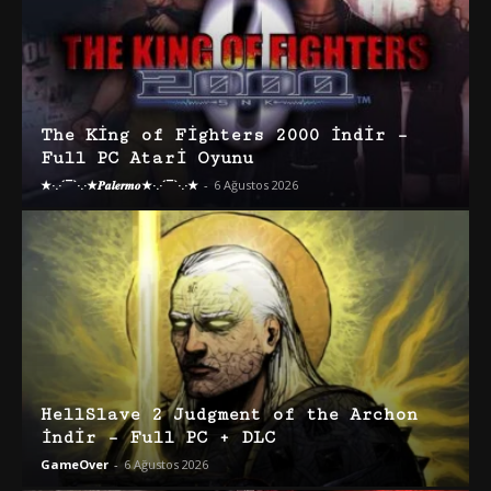
The King of Fighters 2000 İndir –
Full PC Atari Oyunu
★·.·´¯`·.·★𝑷𝒂𝒍𝒆𝒓𝒎𝒐★·.·´¯`·.·★
-
6 Ağustos 2026
HellSlave 2 Judgment of the Archon
İndir – Full PC + DLC
GameOver
-
6 Ağustos 2026