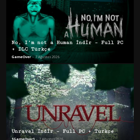
No, I’m not a Human İndir – Full PC
+ DLC Türkçe
GameOver
-
7 Ağustos 2026
Unravel İndir – Full PC + Türkçe
1GameOver1
-
7 Ağustos 2026