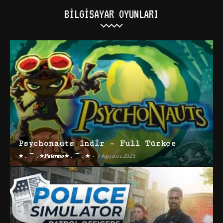
BILGISAYAR OYUNLARI
Psychonauts İndir – Full Türkçe
★·.·´¯`·.·★𝑷𝒂𝒍𝒆𝒓𝒎𝒐★·.·´¯`·.·★
-
7 Ağustos 2026