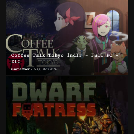
Coffee Talk Tokyo İndir – Full PC +
DLC
GameOver
-
6 Ağustos 2026