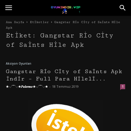
Ana Sayfa
Etiketler
Gangstar Rio City of Saints Hile
Apk
Etiket: Gangstar Rio City
of Saints Hile Apk
Aksiyon Oyunları
Gangstar Rio City of Saints Apk
İndir – Full Para Hileli...
★·.·´¯`·.·★𝑷𝒂𝒍𝒆𝒓𝒎𝒐★·.·´¯`·.·★
-
18 Temmuz 2019
1