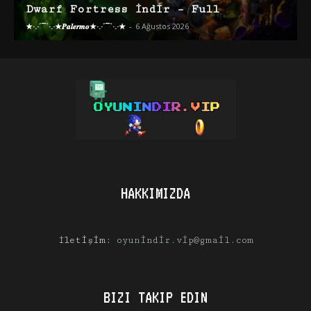
Dwarf Fortress İndir – Full
★·.·´¯`·.·★𝑷𝒂𝒍𝒆𝒓𝒎𝒐★·.·´¯`·.·★
-
6 Ağustos 2026
HAKKIMIZDA
İletişim:
oyunindir.vip@gmail.com
BIZI TAKIP EDIN