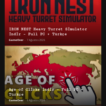
IRON NEST Heavy Turret Simulator
İndir – Full PC + Türkçe
GameOver
-
7 Ağustos 2026
Age of Clicks İndir – Full PC +
Türkçe
GameOver
-
6 Ağustos 2026