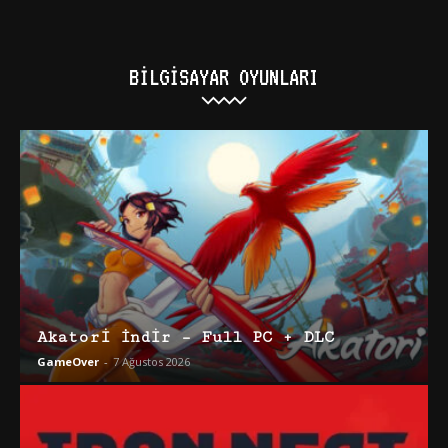
BILGISAYAR OYUNLARI
Akatori İndir – Full PC + DLC
GameOver
-
7 Ağustos 2026