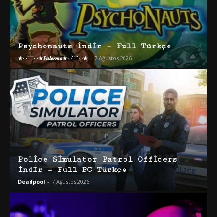
Psychonauts İndir – Full Türkçe
★·.·´¯`·.·★𝑷𝒂𝒍𝒆𝒓𝒎𝒐★·.·´¯`·.·★
-
7 Ağustos 2026
Police Simulator Patrol Officers
İndir – Full PC Türkçe
Deadpool
-
7 Ağustos 2026