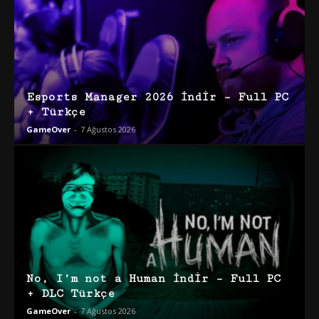
Esports Manager 2026 İndir – Full PC
+ Türkçe
GameOver
-
7 Ağustos 2026
No, I’m not a Human İndir – Full PC
+ DLC Türkçe
GameOver
-
7 Ağustos 2026