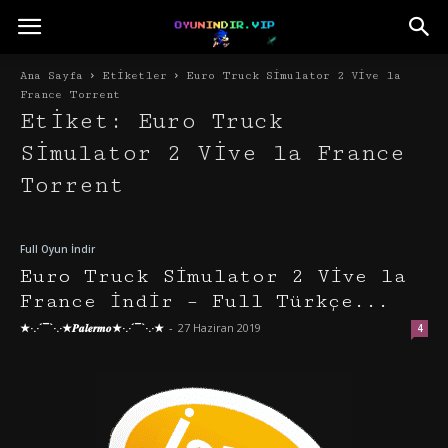
Ana Sayfa
Etiketler
Euro Truck Simulator 2 Vive la
France Torrent
Etiket: Euro Truck
Simulator 2 Vive la France
Torrent
Full Oyun İndir
Euro Truck Simulator 2 Vive la
France İndir – Full Türkçe...
★·.·´¯`·.·★𝑷𝒂𝒍𝒆𝒓𝒎𝒐★·.·´¯`·.·★
-
27 Haziran 2019
4