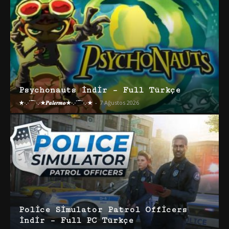
Psychonauts İndir – Full Türkçe
★·.·´¯`·.·★𝑷𝒂𝒍𝒆𝒓𝒎𝒐★·.·´¯`·.·★
-
7 Ağustos 2026
Police Simulator Patrol Officers
İndir – Full PC Türkçe