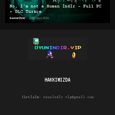
No, I’m not a Human İndir – Full PC
+ DLC Türkçe
GameOver
-
7 Ağustos 2026
HAKKIMIZDA
İletişim:
oyunindir.vip@gmail.com