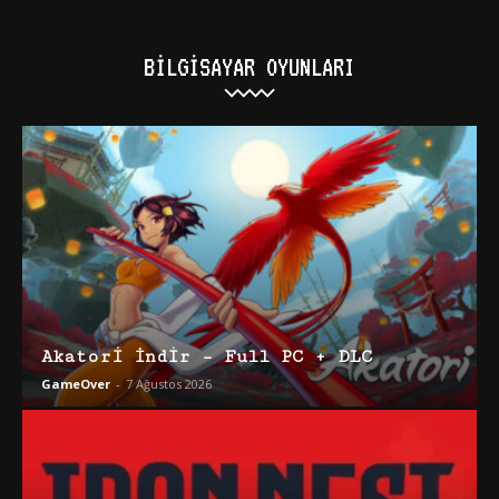
BILGISAYAR OYUNLARI
Akatori İndir – Full PC + DLC
GameOver
-
7 Ağustos 2026