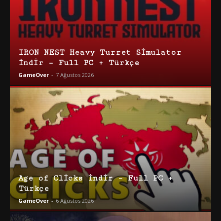
IRON NEST Heavy Turret Simulator
İndir – Full PC + Türkçe
GameOver
-
7 Ağustos 2026
Age of Clicks İndir – Full PC +
Türkçe
GameOver
-
6 Ağustos 2026