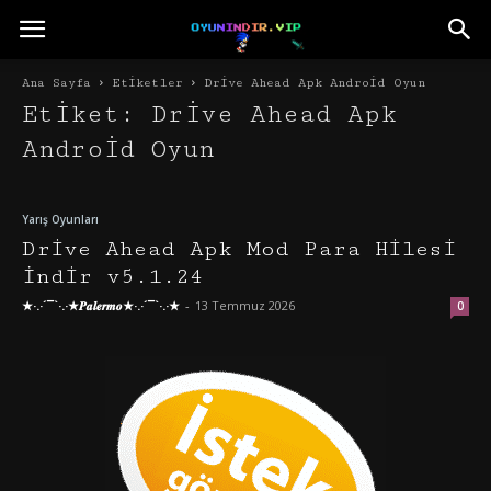
Ana Sayfa
Etiketler
Drive Ahead Apk Android Oyun
Etiket: Drive Ahead Apk
Android Oyun
Yarış Oyunları
Drive Ahead Apk Mod Para Hilesi
İndir v5.1.24
★·.·´¯`·.·★𝑷𝒂𝒍𝒆𝒓𝒎𝒐★·.·´¯`·.·★
-
13 Temmuz 2026
0