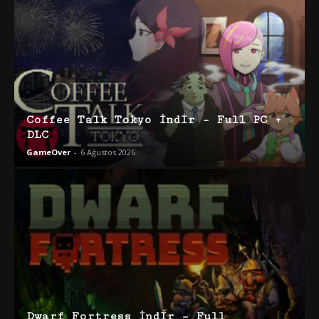
Coffee Talk Tokyo İndir – Full PC +
DLC
GameOver
-
6 Ağustos 2026
Dwarf Fortress İndir – Full