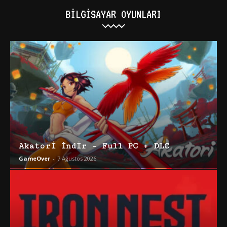
BILGISAYAR OYUNLARI
Akatori İndir – Full PC + DLC
GameOver
-
7 Ağustos 2026