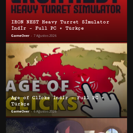
IRON NEST Heavy Turret Simulator
İndir – Full PC + Türkçe
GameOver
-
7 Ağustos 2026
Age of Clicks İndir – Full PC +
Türkçe
GameOver
-
6 Ağustos 2026