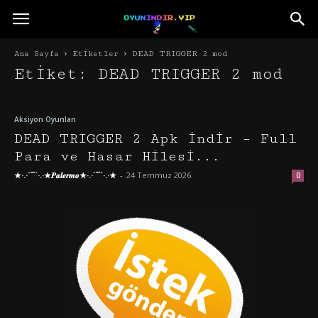
Ana Sayfa
Etiketler
DEAD TRIGGER 2 mod
Etiket: DEAD TRIGGER 2 mod
Aksiyon Oyunları
DEAD TRIGGER 2 Apk İndir – Full
Para ve Hasar Hilesi...
★·.·´¯`·.·★𝑷𝒂𝒍𝒆𝒓𝒎𝒐★·.·´¯`·.·★
-
24 Temmuz 2026
0