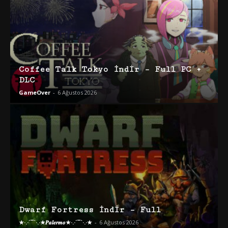
Coffee Talk Tokyo İndir – Full PC +
DLC
GameOver
-
6 Ağustos 2026
Dwarf Fortress İndir – Full
★·.·´¯`·.·★𝑷𝒂𝒍𝒆𝒓𝒎𝒐★·.·´¯`·.·★
-
6 Ağustos 2026