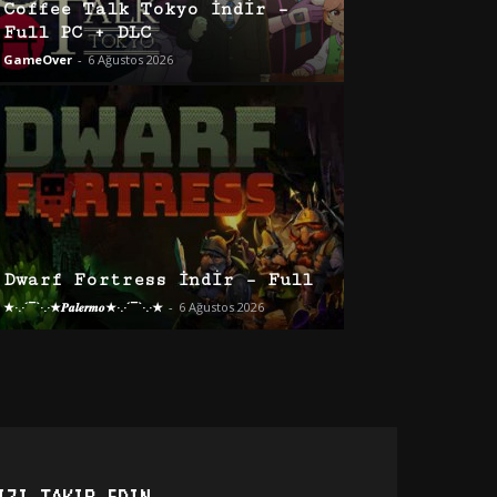
Coffee Talk Tokyo İndir –
Full PC + DLC
GameOver
-
6 Ağustos 2026
Dwarf Fortress İndir – Full
★·.·´¯`·.·★𝑷𝒂𝒍𝒆𝒓𝒎𝒐★·.·´¯`·.·★
-
6 Ağustos 2026
IZI TAKIP EDIN