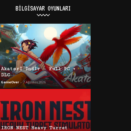
BILGISAYAR OYUNLARI
Akatori İndir – Full PC +
DLC
GameOver
-
7 Ağustos 2026
IRON NEST Heavy Turret