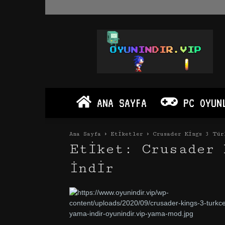
Oyun
İndir
Vip
–
Program
İndir
Full
ANA SAYFA
PC OYUN
PC
Ve
Android
Ana Sayfa
Etiketler
Crusader Kings 3 Tür
Apk
Etiket: Crusader 
İndir