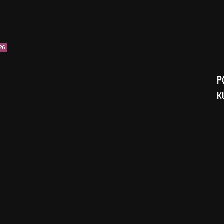
26
P
K