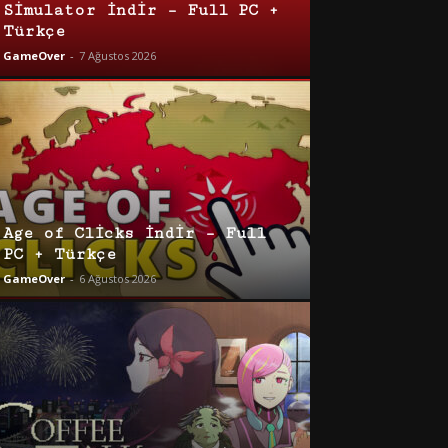
Simulator İndir – Full PC +
Türkçe
GameOver
-
7 Ağustos 2026
Age of Clicks İndir – Full
PC + Türkçe
GameOver
-
6 Ağustos 2026