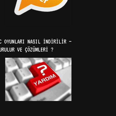
C OYUNLARI NASIL İNDIRILIR –
URULUR VE ÇÖZÜMLERI ?