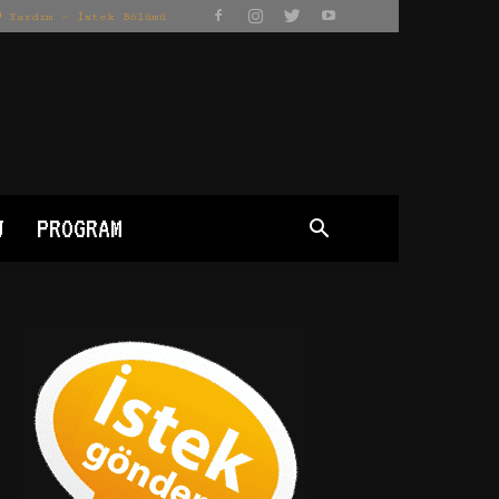
Yardım – İstek Bölümü
J
PROGRAM