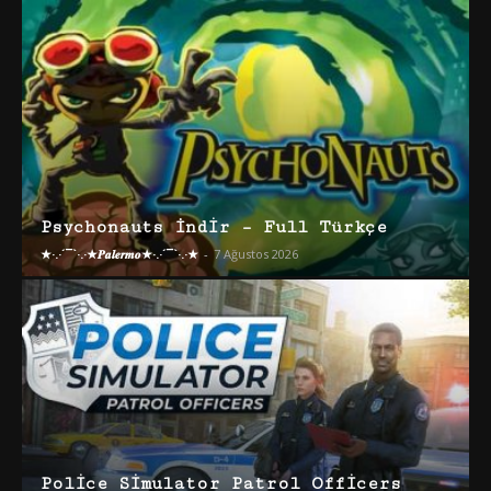
Psychonauts İndir – Full Türkçe
★·.·´¯`·.·★𝑷𝒂𝒍𝒆𝒓𝒎𝒐★·.·´¯`·.·★
-
7 Ağustos 2026
Police Simulator Patrol Officers