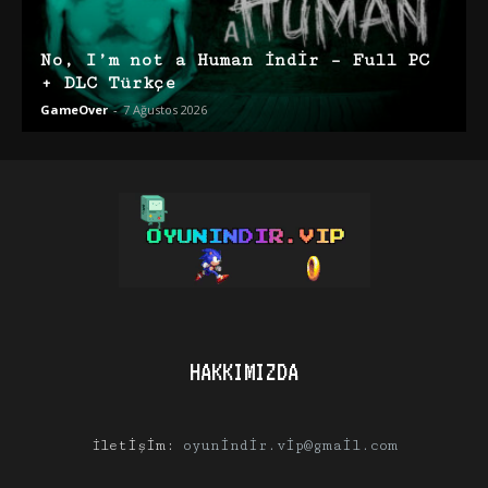
No, I’m not a Human İndir – Full PC
+ DLC Türkçe
GameOver
-
7 Ağustos 2026
HAKKIMIZDA
İletişim:
oyunindir.vip@gmail.com