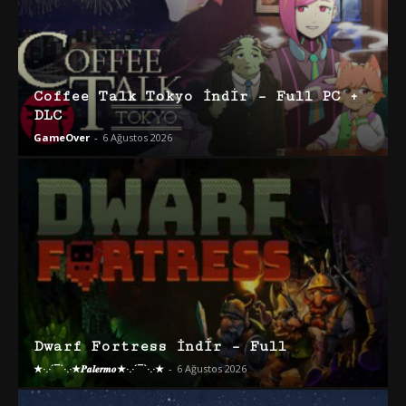
Coffee Talk Tokyo İndir – Full PC +
DLC
GameOver
-
6 Ağustos 2026
Dwarf Fortress İndir – Full
★·.·´¯`·.·★𝑷𝒂𝒍𝒆𝒓𝒎𝒐★·.·´¯`·.·★
-
6 Ağustos 2026