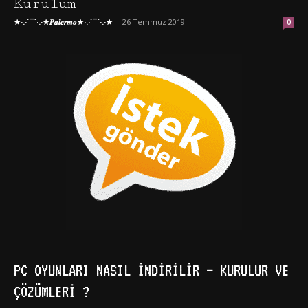
Kurulum
★·.·´¯`·.·★𝑷𝒂𝒍𝒆𝒓𝒎𝒐★·.·´¯`·.·★
-
26 Temmuz 2019
0
PC OYUNLARI NASIL İNDIRILIR – KURULUR VE
ÇÖZÜMLERI ?