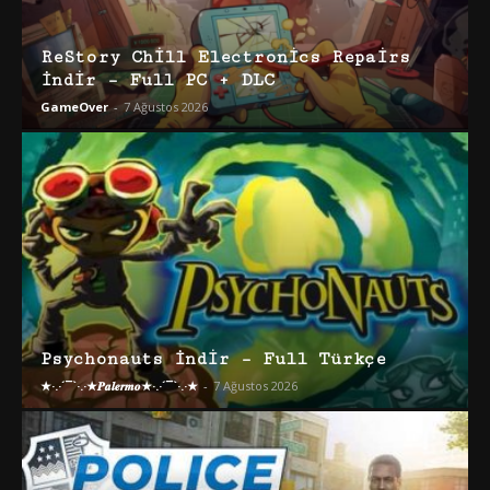
ReStory Chill Electronics Repairs
İndir – Full PC + DLC
GameOver
-
7 Ağustos 2026
Psychonauts İndir – Full Türkçe
★·.·´¯`·.·★𝑷𝒂𝒍𝒆𝒓𝒎𝒐★·.·´¯`·.·★
-
7 Ağustos 2026