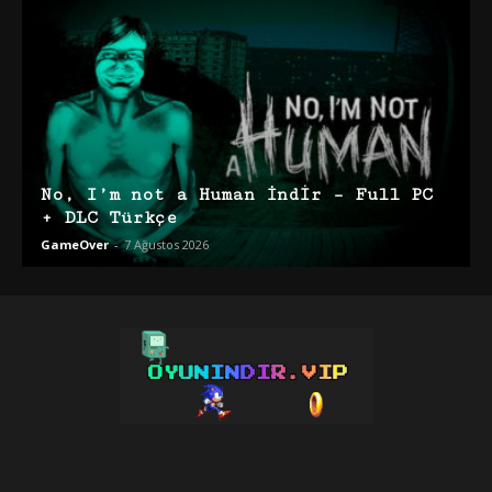
No, I’m not a Human İndir – Full PC
+ DLC Türkçe
GameOver
-
7 Ağustos 2026